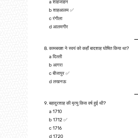
a शाहजाहन
b शाहआलम ✅
c रंगीला
d आलमगीर
कामबख्श ने स्वयं को कहाँ बादशाह घोषित किया था?
a दिल्ली
b आगरा
c बीजापुर ✅
d लखनऊ
बहादुरशाह की मृत्यु किस वर्ष हुई थी?
a 1710
b 1712 ✅
c 1716
d 1720