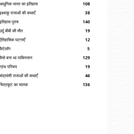
आधुनिक भारत का इतिहास
108
इक्ष्वाकु राजाओं की कथाएँ
38
इतिहास पुरुष
140
उर्दू बीबी की मौत
19
ऐतिहासिक घटनाएँ
12
कैटेलॉग
5
कैसे बना था पाकिस्तान
129
ग्रंथ परिचय
19
चंद्रवंशी राजाओं की कथाएँ
46
चित्रकूट का चातक
136