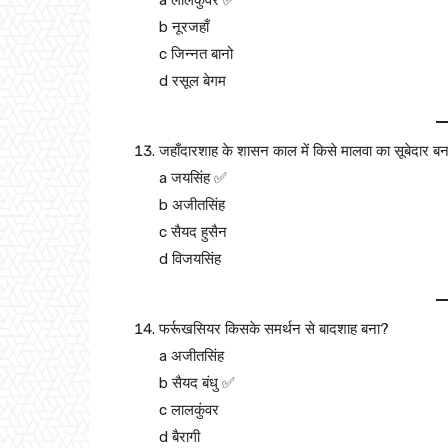
a लालकुंवर ✅
b नूरजहाँ
c जिन्नत बानो
d रसूल बेगम
जहाँदारशाह के शासन काल में किसे मालवा का सूबेदार ब
a जयसिंह ✅
b अजीतसिंह
c सैयद हुसैन
d विजयसिंह
फर्रूखसियर किसके समर्थन से बादशाह बना?
a अजीतसिंह
b सैयद बंधु ✅
c लालकुंवर
d बैरागी