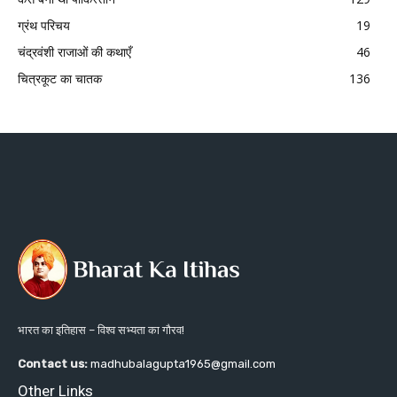
ग्रंथ परिचय
19
चंद्रवंशी राजाओं की कथाएँ
46
चित्रकूट का चातक
136
भारत का इतिहास – विश्व सभ्यता का गौरव!
Contact us:
madhubalagupta1965@gmail.com
Other Links