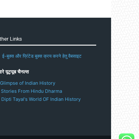
ther Links
ई-बुक्स और प्रिंटेड बुक्स क्रय करने हेतु वैबसाइट
ारे यूट्यूब चैनल्स
 Glimpse of Indian History
. Stories From Hindu Dharma
 Dipti Tayal's World OF Indian History