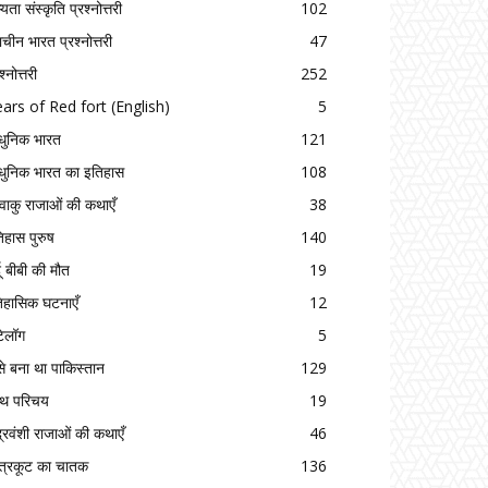
यता संस्कृति प्रश्नोत्तरी
102
राचीन भारत प्रश्नोत्तरी
47
श्नोत्तरी
252
ars of Red fort (English)
5
ुनिक भारत
121
ुनिक भारत का इतिहास
108
्ष्वाकु राजाओं की कथाएँ
38
िहास पुरुष
140
दू बीबी की मौत
19
िहासिक घटनाएँ
12
टेलॉग
5
से बना था पाकिस्तान
129
रंथ परिचय
19
द्रवंशी राजाओं की कथाएँ
46
त्रकूट का चातक
136