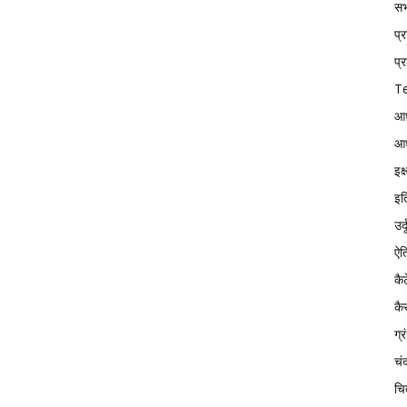
सभ्
प्
प्र
Te
आध
आध
इक
इत
उर्
ऐत
कै
कै
ग्
चं
चि