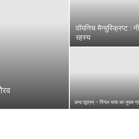
वॉयनिच मैन्युस्क्रिप्ट : 
रहस्य
गौरव
छन्दःसूत्रम् – पिंगल भाषा का मुख्य ग्