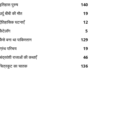
इतिहास पुरुष
140
उर्दू बीबी की मौत
19
ऐतिहासिक घटनाएँ
12
कैटेलॉग
5
कैसे बना था पाकिस्तान
129
ग्रंथ परिचय
19
चंद्रवंशी राजाओं की कथाएँ
46
चित्रकूट का चातक
136