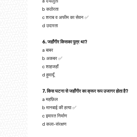
a दयालुता
b कठोरता
c शराब व अफीम का सेवन ✅
d उदारता
6. जहाँगीर किसका पुत्र था?
a बाबर
b अकबर ✅
c शाहजहाँ
d हुमायूँ
7. किस घटना से जहाँगीर का क्रूर रूप उजागर होता है?
a महफ़िल
b मानबाई की हत्या ✅
c इमारत निर्माण
d कला-संरक्षण