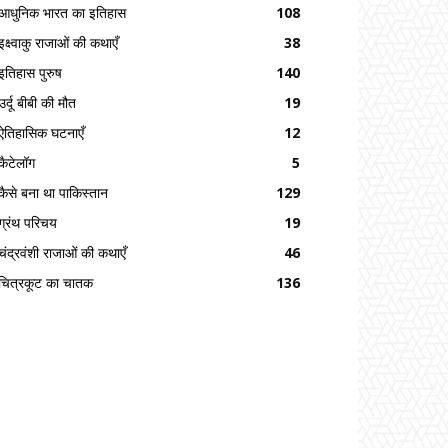
आधुनिक भारत का इतिहास
108
इक्ष्वाकु राजाओं की कथाएँ
38
इतिहास पुरुष
140
उर्दू बीबी की मौत
19
ऐतिहासिक घटनाएँ
12
कैटेलॉग
5
कैसे बना था पाकिस्तान
129
ग्रंथ परिचय
19
चंद्रवंशी राजाओं की कथाएँ
46
चित्रकूट का चातक
136