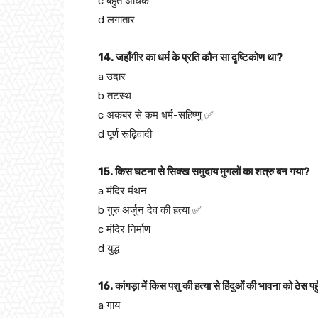
c बहुत अधिक
d लगातार
14. जहाँगीर का धर्म के प्रति कौन सा दृष्टिकोण था?
a उदार
b तटस्थ
c अकबर से कम धर्म-सहिष्णु ✅
d पूर्ण रूढ़िवादी
15. किस घटना से सिक्ख समुदाय मुगलों का शत्रु बन गया?
a मंदिर मंथन
b गुरु अर्जुन देव की हत्या ✅
c मंदिर निर्माण
d युद्ध
16. कांगड़ा में किस पशु की हत्या से हिंदुओं की भावना को ठेस पह
a गाय