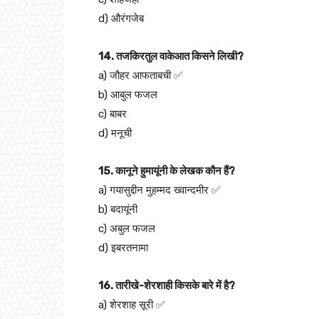
d) औरंगजेब
14. तजकिरतुल वाकेआत किसने लिखी?
a) जौहर आफताबची ✅
b) आबुल फजल
c) बाबर
d) मनूची
15. कानूने हुमायूंनी के लेखक कौन हैं?
a) गयासुद्दीन मुहम्मद ख्वान्दमीर ✅
b) बदायूंनी
c) अबुल फजल
d) इबरतनामा
16. तारीखे-शेरशाही किसके बारे में है?
a) शेरशाह सूरी ✅