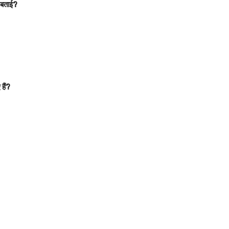
त बताई?
हैं?