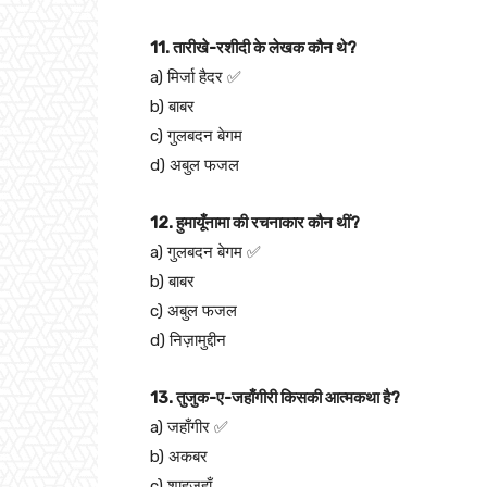
11. तारीखे-रशीदी के लेखक कौन थे?
a) मिर्जा हैदर ✅
b) बाबर
c) गुलबदन बेगम
d) अबुल फजल
12. हुमायूँनामा की रचनाकार कौन थीं?
a) गुलबदन बेगम ✅
b) बाबर
c) अबुल फजल
d) निज़ामुद्दीन
13. तुजुक-ए-जहाँगीरी किसकी आत्मकथा है?
a) जहाँगीर ✅
b) अकबर
c) शाहजहाँ