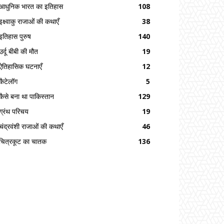
आधुनिक भारत का इतिहास
108
इक्ष्वाकु राजाओं की कथाएँ
38
इतिहास पुरुष
140
उर्दू बीबी की मौत
19
ऐतिहासिक घटनाएँ
12
कैटेलॉग
5
कैसे बना था पाकिस्तान
129
ग्रंथ परिचय
19
चंद्रवंशी राजाओं की कथाएँ
46
चित्रकूट का चातक
136