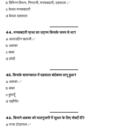
b विभिन्न विभाग, निगरानी, मनसबदारी, दहसाला ✅
c केवल मनसबदारी
d केवल दहसाला
44. मनसबदारी प्रथा का उद्गम किसके समय से था?
a अलाउद्दीन खलजी ✅
b अकबर
c बाबर
d लोदी
45. किसके शासनकाल में दहसाला बंदोबस्त लागू हुआ?
a अकबर ✅
b बाबर
c हुमायूँ
d जहाँगीर
46. किसने अकबर को मालगुजारी में सुधार के लिए सेवाएँ दीं?
a राजा टोडरमल ✅