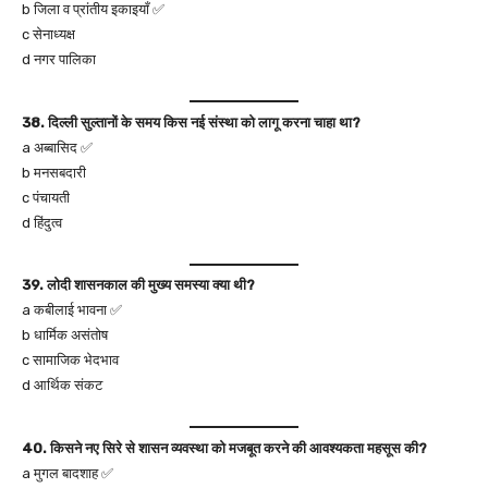
b जिला व प्रांतीय इकाइयाँ ✅
c सेनाध्यक्ष
d नगर पालिका
38. दिल्ली सुल्तानों के समय किस नई संस्था को लागू करना चाहा था?
a अब्बासिद ✅
b मनसबदारी
c पंचायती
d हिंदुत्व
39. लोदी शासनकाल की मुख्य समस्या क्या थी?
a कबीलाई भावना ✅
b धार्मिक असंतोष
c सामाजिक भेदभाव
d आर्थिक संकट
40. किसने नए सिरे से शासन व्यवस्था को मजबूत करने की आवश्यकता महसूस की?
a मुगल बादशाह ✅