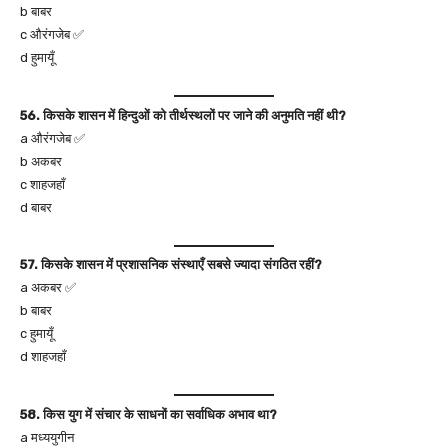
b बाबर
c औरंगजेब ✅
d हुमायूँ
56. किसके शासन में हिन्दुओं को तीर्थस्थलों पर जाने की अनुमति नहीं थी?
a औरंगजेब ✅
b अकबर
c शाहजहाँ
d बाबर
57. किसके शासन में प्रशासनिक संस्थाएँ सबसे ज्यादा संगठित रहीं?
a अकबर ✅
b बाबर
c हुमायूँ
d शाहजहाँ
58. किस युग में संचार के साधनों का सर्वाधिक अभाव था?
a मध्ययुगीन