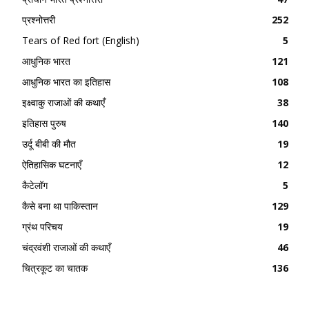
प्रश्नोत्तरी
252
Tears of Red fort (English)
5
आधुनिक भारत
121
आधुनिक भारत का इतिहास
108
इक्ष्वाकु राजाओं की कथाएँ
38
इतिहास पुरुष
140
उर्दू बीबी की मौत
19
ऐतिहासिक घटनाएँ
12
कैटेलॉग
5
कैसे बना था पाकिस्तान
129
ग्रंथ परिचय
19
चंद्रवंशी राजाओं की कथाएँ
46
चित्रकूट का चातक
136