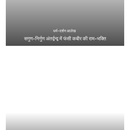
धर्म-दर्शन आलेख
सगुण-निर्गुण अंतर्द्वन्द्व में फंसी कबीर की राम-भक्ति