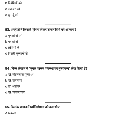
b विदेशियों को
c अकबर को
d हुमायूँ को
53. अंग्रेजों ने किससे प्रेरणा लेकर शासन विधि को अपनाया?
a मुगलों से ✅
b मराठों से
c लोदियों से
d दिल्ली सुल्तानों से
54. किस लेखक ने “मुगल शासन व्यवस्था का मूल्यांकन” लेख लिखा है?
a डॉ. मोहनलाल गुप्ता ✅
b डॉ. रामचंद्र
c डॉ. अशोक
d डॉ. जयप्रकाश
55. किसके शासन में धर्मनिरपेक्षता की कम थी?
a अकबर