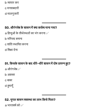
b व्यापार कर
c मनसबदारी
d मालगुजारी
50. औरंगजेब के शासन में क्या कर्तव्य माना गया?
a हिन्दुओं के तीर्थस्थलों का भंग करना ✅
b मस्जिद बनाना
c शांति स्थापित करना
d शिक्षा देना
51. किसके शासन के बाद धीरे-धीरे शासन में दोष उत्पन्न हुए?
a औरंगजेब ✅
b अकबर
c बाबर
d हुमायूँ
52. मुगल शासन व्यवस्था का लाभ किसे मिला?
a भारतवर्ष को ✅