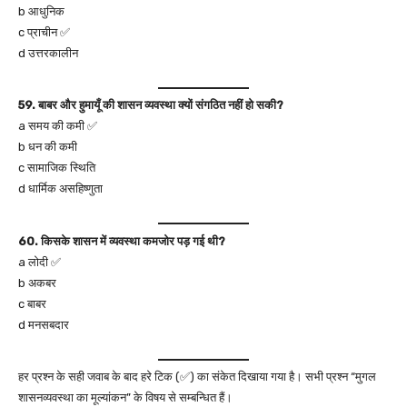
b आधुनिक
c प्राचीन ✅
d उत्तरकालीन
59. बाबर और हुमायूँ की शासन व्यवस्था क्यों संगठित नहीं हो सकी?
a समय की कमी ✅
b धन की कमी
c सामाजिक स्थिति
d धार्मिक असहिष्णुता
60. किसके शासन में व्यवस्था कमजोर पड़ गई थी?
a लोदी ✅
b अकबर
c बाबर
d मनसबदार
हर प्रश्न के सही जवाब के बाद हरे टिक (✅) का संकेत दिखाया गया है। सभी प्रश्न “मुगल
शासनव्यवस्था का मूल्यांकन” के विषय से सम्बन्धित हैं।