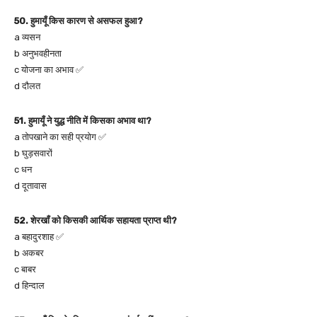
50. हुमायूँ किस कारण से असफल हुआ?
a व्यसन
b अनुभवहीनता
c योजना का अभाव ✅
d दौलत
51. हुमायूँ ने युद्ध नीति में किसका अभाव था?
a तोपखाने का सही प्रयोग ✅
b घुड़सवारों
c धन
d दूतावास
52. शेरखाँ को किसकी आर्थिक सहायता प्राप्त थी?
a बहादुरशाह ✅
b अकबर
c बाबर
d हिन्दाल