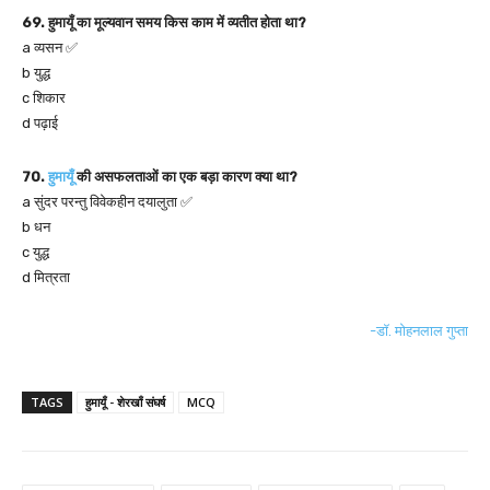
69. हुमायूँ का मूल्यवान समय किस काम में व्यतीत होता था?
a व्यसन ✅
b युद्ध
c शिकार
d पढ़ाई
70.
हुमायूँ
की असफलताओं का एक बड़ा कारण क्या था?
a सुंदर परन्तु विवेकहीन दयालुता ✅
b धन
c युद्ध
d मित्रता
-डॉ. मोहनलाल गुप्ता
TAGS
हुमायूँ - शेरखाँ संघर्ष
MCQ