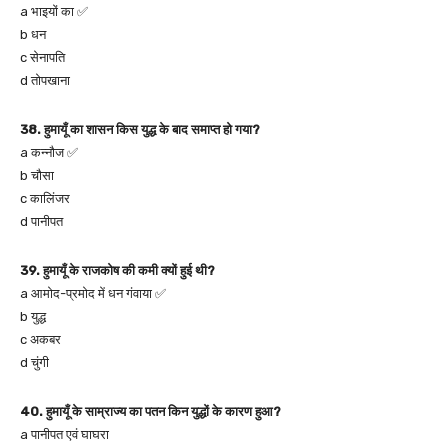
a भाइयों का ✅
b धन
c सेनापति
d तोपखाना
38. हुमायूँ का शासन किस युद्ध के बाद समाप्त हो गया?
a कन्नौज ✅
b चौसा
c कालिंजर
d पानीपत
39. हुमायूँ के राजकोष की कमी क्यों हुई थी?
a आमोद-प्रमोद में धन गंवाया ✅
b युद्ध
c अकबर
d चुंगी
40. हुमायूँ के साम्राज्य का पतन किन युद्धों के कारण हुआ?
a पानीपत एवं घाघरा