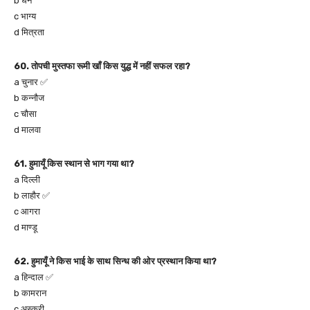
b धन
c भाग्य
d मित्रता
60. तोपची मुस्तफा रूमी खाँ किस युद्ध में नहीं सफल रहा?
a चुनार ✅
b कन्नौज
c चौसा
d मालवा
61. हुमायूँ किस स्थान से भाग गया था?
a दिल्ली
b लाहौर ✅
c आगरा
d माण्डू
62. हुमायूँ ने किस भाई के साथ सिन्ध की ओर प्रस्थान किया था?
a हिन्दाल ✅
b कामरान
c अस्करी