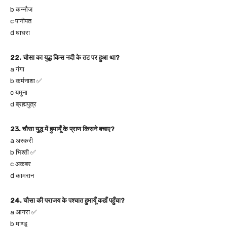
b कन्नौज
c पानीपत
d घाघरा
22. चौसा का युद्ध किस नदी के तट पर हुआ था?
a गंगा
b कर्मनाशा ✅
c यमुना
d ब्रह्मपुत्र
23. चौसा युद्ध में हुमायूँ के प्राण किसने बचाए?
a अस्करी
b भिश्ती ✅
c अकबर
d कामरान
24. चौसा की पराजय के पश्चात हुमायूँ कहाँ पहुँचा?
a आगरा ✅
b माण्डू