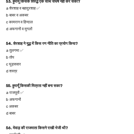
53. हुमायूँ किसके विरुद्ध एक साथ संघर्ष नहीं कर सका?
a शेरशाह व बहादुरशाह ✅
b बाबर व अकबर
c कामरान व हिन्दाल
d अफगानों व मुगलों
54. शेरशाह ने युद्ध में किस रण नीति का प्रयोग किया?
a तुलगमा ✅
b तोप
c घुड़सवार
d शस्त्र
55. हुमायूँ किसकी मित्रता नहीं बना सका?
a राजपूतों ✅
b अफगानों
c अकबर
d बाबर
56. मेवाड़ की राजमाता किसने राखी भेजी थी?