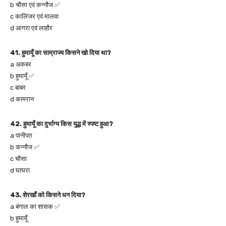
b चौसा एवं कन्नौज ✅
c कालिंजर एवं मालवा
d आगरा एवं लाहौर
41. हुमायूँ का साम्राज्य किसने खो दिया था?
a अकबर
b हुमायूँ ✅
c बाबर
d कामरान
42. हुमायूँ का दुर्भाग्य किस युद्ध में स्पष्ट हुआ?
a पानीपत
b कन्नौज ✅
c चौसा
d घाघरा
43. शेरखाँ को किसने धन दिया?
a बंगाल का शासक ✅
b हुमायूँ