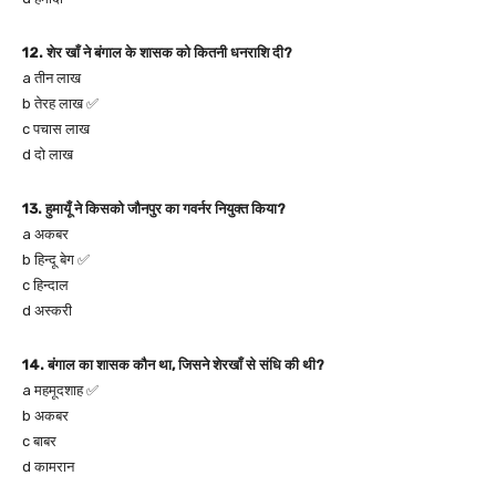
12. शेर खाँ ने बंगाल के शासक को कितनी धनराशि दी?
a तीन लाख
b तेरह लाख ✅
c पचास लाख
d दो लाख
13. हुमायूँ ने किसको जौनपुर का गवर्नर नियुक्त किया?
a अकबर
b हिन्दू बेग ✅
c हिन्दाल
d अस्करी
14. बंगाल का शासक कौन था, जिसने शेरखाँ से संधि की थी?
a महमूदशाह ✅
b अकबर
c बाबर
d कामरान