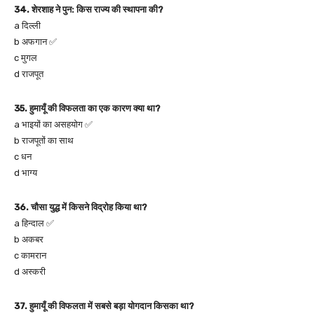
34. शेरशाह ने पुन: किस राज्य की स्थापना की?
a दिल्ली
b अफगान ✅
c मुगल
d राजपूत
35. हुमायूँ की विफलता का एक कारण क्या था?
a भाइयों का असहयोग ✅
b राजपूतों का साथ
c धन
d भाग्य
36. चौसा युद्ध में किसने विद्रोह किया था?
a हिन्दाल ✅
b अकबर
c कामरान
d अस्करी
37. हुमायूँ की विफलता में सबसे बड़ा योगदान किसका था?