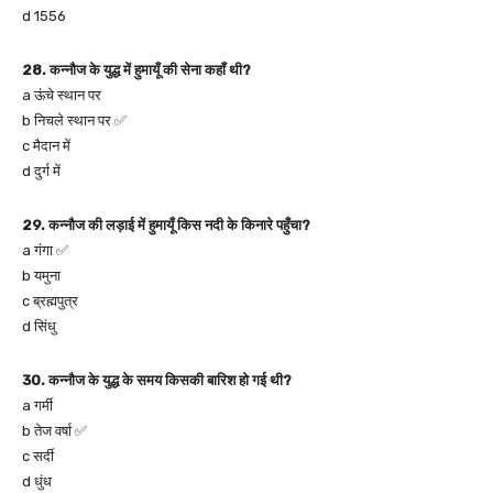
d 1556
28. कन्नौज के युद्ध में हुमायूँ की सेना कहाँ थी?
a ऊंचे स्थान पर
b निचले स्थान पर ✅
c मैदान में
d दुर्ग में
29. कन्नौज की लड़ाई में हुमायूँ किस नदी के किनारे पहुँचा?
a गंगा ✅
b यमुना
c ब्रह्मपुत्र
d सिंधु
30. कन्नौज के युद्ध के समय किसकी बारिश हो गई थी?
a गर्मी
b तेज वर्षा ✅
c सर्दी
d धुंध