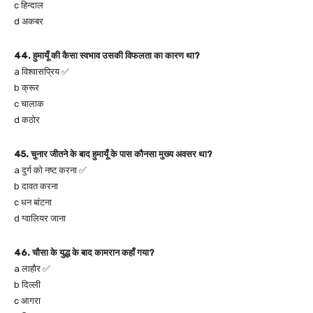
c हिन्दाल
d अकबर
44. हुमायूँ की कैसा स्वभाव उसकी विफलता का कारण था?
a विश्वासप्रिय ✅
b क्रूर
c चालाक
d कठोर
45. चुनार जीतने के बाद हुमायूँ के पास कौनसा मुख्य अवसर था?
a दुर्ग को नष्ट करना ✅
b दावत करना
c धन बांटना
d ग्वालियर जाना
46. चौसा के युद्ध के बाद कामरान कहाँ गया?
a लाहौर ✅
b दिल्ली
c आगरा