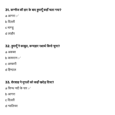
31. कन्नौज की हार के बाद हुमायूँ कहाँ चला गया?
a आगरा ✅
b दिल्ली
c माण्डू
d लाहौर
32. हुमायूँ ने काबुल, कन्दहार रक्षार्थ किसे चुना?
a अकबर
b कामरान ✅
c अस्करी
d हिन्दाल
33. शेरशाह ने मुगलों को कहाँ खदेड़ दिया?
a सिन्ध नदी के पार ✅
b आगरा
c दिल्ली
d ग्वालियर