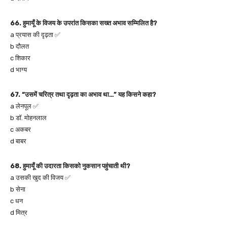
66. हुमायूँ के विजय के उपरांत किसका सख्त अभाव सम्मिलित है?
a प्रयास की दृढ़ता ✅
b दौलत
c शिकार
d भाग्य
67. “उसमें चरित्र तथा दृढ़ता का अभाव था…” यह किसने कहा?
a लेनपूल ✅
b डॉ. मोहनलाल
c अकबर
d बाबर
68. हुमायूँ की उदारता किसको नुकसान पहुंचाती थी?
a उसकी खुद की विजय ✅
b सेना
c धन
d मित्र