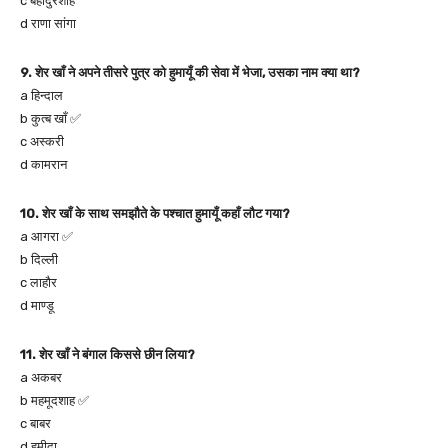
c बहादुरशाह
d राणा सांगा
9. शेर खाँ ने अपने तीसरे पुत्र को हुमायूँ की सेवा में भेजा, उसका नाम क्या था?
a हिन्दाल
b कुत्ब खाँ ✅
c अस्करी
d कामरान
10. शेर खाँ के साथ समझौते के पश्चात हुमायूँ कहाँ लौट गया?
a आगरा ✅
b दिल्ली
c लाहौर
d माण्डू
11. शेर खाँ ने बंगाल किससे छीन लिया?
a अकबर
b महमूदशाह ✅
c बाबर
d हमीदा