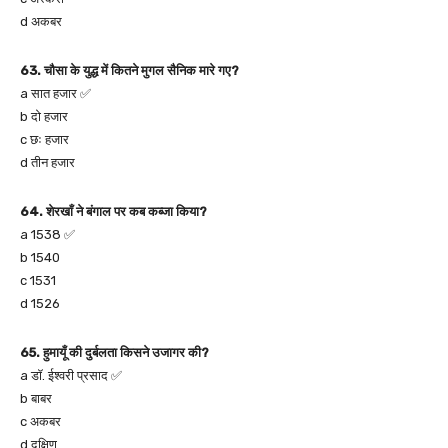
d अकबर
63. चौसा के युद्ध में कितने मुगल सैनिक मारे गए?
a सात हजार ✅
b दो हजार
c छः हजार
d तीन हजार
64. शेरखाँ ने बंगाल पर कब कब्जा किया?
a 1538 ✅
b 1540
c 1531
d 1526
65. हुमायूँ की दुर्बलता किसने उजागर की?
a डॉ. ईश्वरी प्रसाद ✅
b बाबर
c अकबर
d दक्षिण