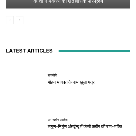
काशी नामकरण का ऐतिहासिक परिप्रेक्ष्य
LATEST ARTICLES
राजनीति
मोहन भागवत के नाम खुला पत्र
धर्म-दर्शन आलेख
सगुण-निर्गुण अंतर्द्वन्द्व में फंसी कबीर की राम-भक्ति