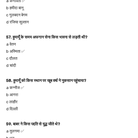
a कर्णावती ✅
b हमीदा बानू
c गुलबदन बेगम
d रजिया सुल्तान
57. हुमायूँ के समय अफगान सेना किस भावना से लड़ती थी?
a वेतन
b अस्मिता ✅
c दौलत
d चांदी
58. हुमायूँ को किस स्थान पर खूब वर्षा ने नुकसान पहुंचाया?
a कन्नौज ✅
b आगरा
c लाहौर
d दिल्ली
59. बाबर ने किस पद्दति से युद्ध जीते थे?
a तुलगमा ✅