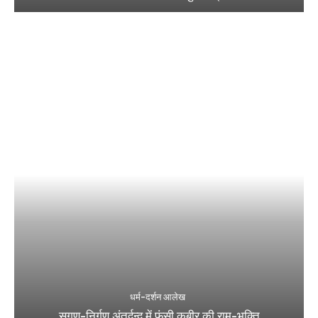
धर्म-दर्शन आलेख
सगुण-निर्गुण अंतर्द्वन्द्व में फंसी कबीर की राम-भक्ति