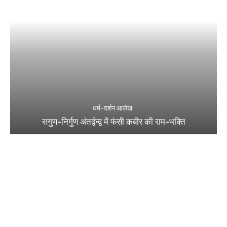
धर्म-दर्शन आलेख
सगुण-निर्गुण अंतर्द्वन्द्व में फंसी कबीर की राम-भक्ति