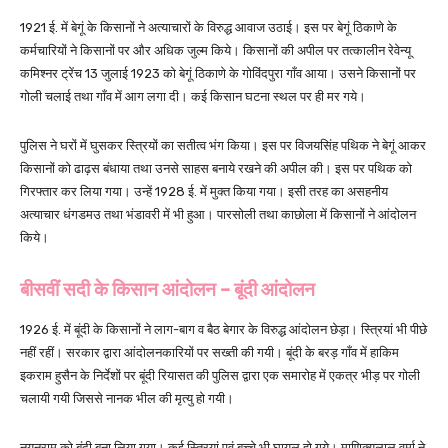
1921 ई. में बेगूं के किसानों ने अत्याचारों के विरुद्ध आवाज उठाई। इस पर बेगूं ठिकाणे के
कर्मचारियों ने किसानों पर और अधिक जुल्म किये। किसानों की अपील पर तत्कालीन रेवेन्यू
कमिश्नर ट्रेंच 13 जुलाई 1923 को बेगूं ठिकाणे के गोविंदपुरा गाँव आया। उसने किसानों पर
गोली चलाई तथा गाँव में आग लगा दी। कई किसान घटना स्थल पर ही मर गये।
पुलिस ने घरों में घुसकर स्त्रियों का सतीत्व भंग किया। इस पर विजयसिंह पथिक ने बेगूं आकर
किसानों को ढाढ़स बंधाया तथा उनसे साहस बनाये रखने की अपील की। इस पर पथिक को
गिरफ्तार कर लिया गया। उन्हें 1928 ई. में मुक्त किया गया। इसी तरह का असहनीय
अत्याचार धंगडमउ तथा भंडावरी में भी हुआ। पारसोली तथा काछोला में किसानों ने आंदोलन
किये।
बीसवीं सदी के किसान आंदोलन –
बूंदी आंदोलन
1926 ई. में बूंदी के किसानों ने लाग-बाग व बैठ बेगार के विरुद्ध आंदोलन छेड़ा। स्त्रियां भी पीछे
नहीं रहीं। सरकार द्वारा आंदोलनकारियों पर सख्ती की गयी। बूंदी के बरड़ गाँव में हाकिम
इकराम हुसैन के निर्देशों पर बूंदी रियासत की पुलिस द्वारा एक समारोह में एकत्र भीड़ पर गोली
चलायी गयी जिससे नानक भील की मृत्यु हो गयी।
नयनूराम को बंदी बना लिया गया। कई स्त्रियां एवं बच्चे भी घायल हो गये। माणिक्यलाल वर्मा ने