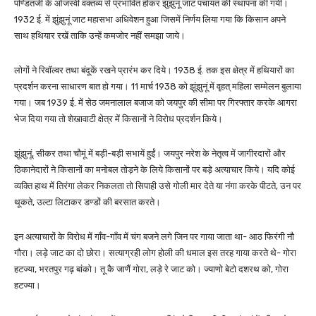
पण्डितजी के ओजस्वी वक्तव्य से प्रभावित होकर झुंझुनूं जाट पंचायत की स्थापना की गयी।
1932 ई. में झुंझुनूं जाट महासभा अधिवेशन हुआ जिसमें निर्णय लिया गया कि किसान अपने
साथ हथियार रखें ताकि उन्हें कमजोर नहीं समझा जाये।
लोगों ने रिवॉल्वर तथा बंदूकें रखने प्रारंभ कर दिये। 1938 ई. तक इस क्षेत्र में हथियारों का
प्रदर्शन करना साधारण बात हो गया। 11 मार्च 1938 को झूंझुनूं में वृहत् महिला सम्मेलन बुलाया
गया। जब 1939 ई. में सेठ जमनालाल बजाज को जयपुर की सीमा पर गिरफ्तार करके आगरा
भेज दिया गया तो शेखावाटी क्षेत्र में किसानों ने विरोध प्रदर्शन किये।
झूंझुनूं, सीकर तथा चौमूं में बड़ी-बड़ी सभायें हुईं। जयपुर नरेश के नेतृत्व में जागीरदारों और
ठिकानेदारों ने किसानों का मनोबल तोड़ने के लिये किसानों पर बड़े अत्याचार किये। यदि कोई
व्यक्ति हाथ में तिरंगा लेकर निकलता तो सिपाही उसे गोली मार देते या नंगा करके पीटते, उन पर
थूकते, उल्टा लिटाकर डण्डों की बरसात करते।
इन अत्याचारों के विरोध में गाँव-गाँव में चंग बजने लगे जिन पर गाया जाता था- आठ फिरंगी नौ
गौरा। लड़े जाट का दो छोरा। सत्याग्रही लोग होली की धमाल इस तरह गाया करते थे- गोरा
हटज्या, भरतपुर गढ़ बांको। तू कै जाणैं गोरा, लड़े रे जाट को। ज्याणो बेटो दशरथ को, गोरा
हटज्या।