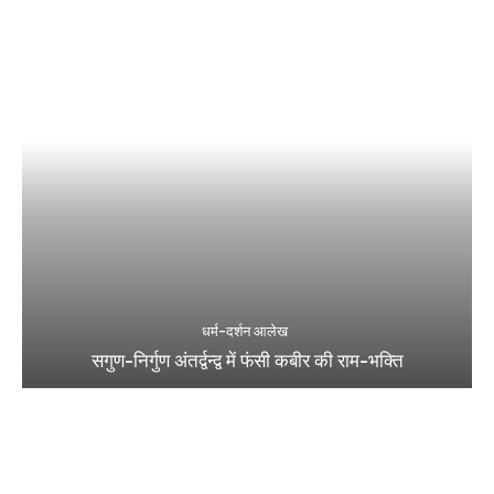
धर्म-दर्शन आलेख
सगुण-निर्गुण अंतर्द्वन्द्व में फंसी कबीर की राम-भक्ति