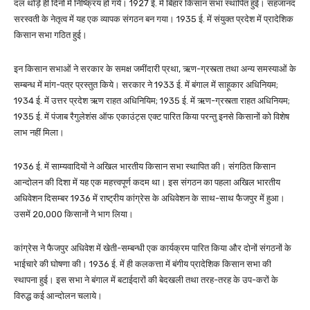
दल थोड़े ही दिनों में निष्क्रिय हो गये। 1927 ई. में बिहार किसान सभा स्थापित हुई। सहजानंद
सरस्वती के नेतृत्व में यह एक व्यापक संगठन बन गया। 1935 ई. में संयुक्त प्रदेश में प्रादेशिक
किसान सभा गठित हुई।
इन किसान सभाओं ने सरकार के समक्ष जमींदारी प्रथा, ऋण-ग्रस्त्ता तथा अन्य समस्याओं के
सम्बन्ध में मांग-पत्र प्रस्तुत किये। सरकार ने 1933 ई. में बंगाल में साहूकार अधिनियम;
1934 ई. में उत्तर प्रदेश ऋण राहत अधिनियिम; 1935 ई. में ऋण-ग्रस्त्ता राहत अधिनियम;
1935 ई. में पंजाब रैगुलेशंस ऑफ एकाउंट्स एक्ट पारित किया परन्तु इनसे किसानों को विशेष
लाभ नहीं मिला।
1936 ई. में साम्यवादियों ने अखिल भारतीय किसान सभा स्थापित की। संगठित किसान
आन्दोलन की दिशा में यह एक महत्त्वपूर्ण कदम था। इस संगठन का पहला अखिल भारतीय
अधिवेशन दिसम्बर 1936 में राष्ट्रीय कांग्रेस के अधिवेशन के साथ-साथ फैजपुर में हुआ।
उसमें 20,000 किसानों ने भाग लिया।
कांग्रेस ने फैजपुर अधिवेश में खेती-सम्बन्धी एक कार्यक्रम पारित किया और दोनों संगठनों के
भाईचारे की घोषणा की। 1936 ई. में ही कलकत्ता में बंगीय प्रादेशिक किसान सभा की
स्थापना हुई। इस सभा ने बंगाल में बटाईदारों की बेदखली तथा तरह-तरह के उप-करों के
विरुद्ध कई आन्दोलन चलाये।