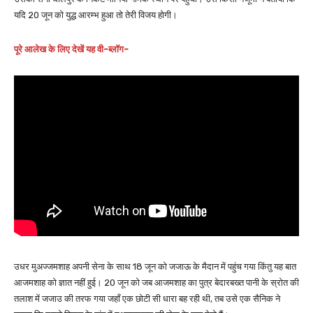
यदि 20 जून को युद्ध आरम्भ हुआ तो तेरी विजय होगी।
पूरे आलेख के लिए देखें यह वी-ब्लॉग-
उधर मुअज्जमशाह अपनी सेना के साथ 18 जून को जजाऊ के मैदान में पहुंच गया किंतु यह बात
आजमशाह को ज्ञात नहीं हुई। 20 जून को जब आजमशाह का पुत्र बेदारबख्त पानी के स्रोत की
तलाश में जजाउ की तरफ गया जहाँ एक छोटी सी धारा बह रही थी, तब उसे एक सैनिक ने