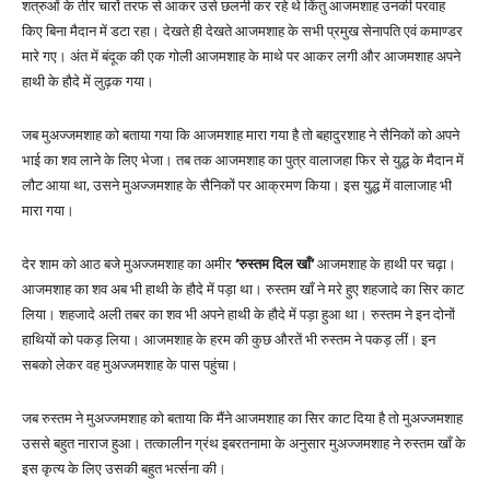
शत्रुओं के तीर चारों तरफ से आकर उसे छलनी कर रहे थे किंतु आजमशाह उनकी परवाह
किए बिना मैदान में डटा रहा। देखते ही देखते आजमशाह के सभी प्रमुख सेनापति एवं कमाण्डर
मारे गए। अंत में बंदूक की एक गोली आजमशाह के माथे पर आकर लगी और आजमशाह अपने
हाथी के हौदे में लुढ़क गया।
जब मुअज्जमशाह को बताया गया कि आजमशाह मारा गया है तो बहादुरशाह ने सैनिकों को अपने
भाई का शव लाने के लिए भेजा। तब तक आजमशाह का पुत्र वालाजहा फिर से युद्ध के मैदान में
लौट आया था, उसने मुअज्जमशाह के सैनिकों पर आक्रमण किया। इस युद्ध में वालाजाह भी
मारा गया।
देर शाम को आठ बजे मुअज्जमशाह का अमीर
‘रुस्तम दिल खाँ’
आजमशाह के हाथी पर चढ़ा।
आजमशाह का शव अब भी हाथी के हौदे में पड़ा था। रुस्तम खाँ ने मरे हुए शहजादे का सिर काट
लिया। शहजादे अली तबर का शव भी अपने हाथी के हौदे में पड़ा हुआ था। रुस्तम ने इन दोनों
हाथियों को पकड़ लिया। आजमशाह के हरम की कुछ औरतें भी रुस्तम ने पकड़ लीं। इन
सबको लेकर वह मुअज्जमशाह के पास पहुंचा।
जब रुस्तम ने मुअज्जमशाह को बताया कि मैंने आजमशाह का सिर काट दिया है तो मुअज्जमशाह
उससे बहुत नाराज हुआ। तत्कालीन ग्रंथ इबरतनामा के अनुसार मुअज्जमशाह ने रुस्तम खाँ के
इस कृत्य के लिए उसकी बहुत भर्त्सना की।