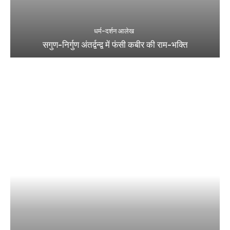
धर्म-दर्शन आलेख
सगुण-निर्गुण अंतर्द्वन्द्व में फंसी कबीर की राम-भक्ति