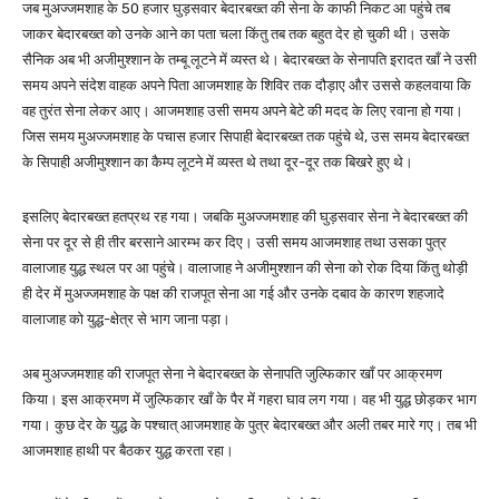
जब मुअज्जमशाह के 50 हजार घुड़सवार बेदारबख्त की सेना के काफी निकट आ पहुंचे तब
जाकर बेदारबख्त को उनके आने का पता चला किंतु तब तक बहुत देर हो चुकी थी। उसके
सैनिक अब भी अजीमुश्शान के तम्बू लूटने में व्यस्त थे। बेदारबख्त के सेनापति इरादत खाँ ने उसी
समय अपने संदेश वाहक अपने पिता आजमशाह के शिविर तक दौड़ाए और उससे कहलवाया कि
वह तुरंत सेना लेकर आए। आजमशाह उसी समय अपने बेटे की मदद के लिए रवाना हो गया।
जिस समय मुअज्जमशाह के पचास हजार सिपाही बेदारबख्त तक पहुंचे थे, उस समय बेदारबख्त
के सिपाही अजीमुश्शान का कैम्प लूटने में व्यस्त थे तथा दूर-दूर तक बिखरे हुए थे।
इसलिए बेदारबख्त हतप्रथ रह गया। जबकि मुअज्जमशाह की घुड़सवार सेना ने बेदारबख्त की
सेना पर दूर से ही तीर बरसाने आरम्भ कर दिए। उसी समय आजमशाह तथा उसका पुत्र
वालाजाह युद्ध स्थल पर आ पहुंचे। वालाजाह ने अजीमुश्शान की सेना को रोक दिया किंतु थोड़ी
ही देर में मुअज्जमशाह के पक्ष की राजपूत सेना आ गई और उनके दबाव के कारण शहजादे
वालाजाह को युद्ध-क्षेत्र से भाग जाना पड़ा।
अब मुअज्जमशाह की राजपूत सेना ने बेदारबख्त के सेनापति जुल्फिकार खाँ पर आक्रमण
किया। इस आक्रमण में जुल्फिकार खाँ के पैर में गहरा घाव लग गया। वह भी युद्ध छोड़कर भाग
गया। कुछ देर के युद्ध के पश्चात् आजमशाह के पुत्र बेदारबख्त और अली तबर मारे गए। तब भी
आजमशाह हाथी पर बैठकर युद्ध करता रहा।