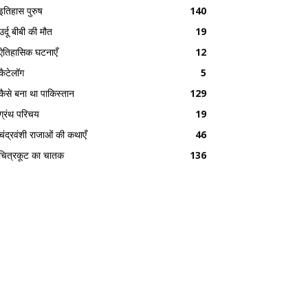
इतिहास पुरुष
140
उर्दू बीबी की मौत
19
ऐतिहासिक घटनाएँ
12
कैटेलॉग
5
कैसे बना था पाकिस्तान
129
ग्रंथ परिचय
19
चंद्रवंशी राजाओं की कथाएँ
46
चित्रकूट का चातक
136