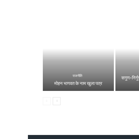
राजनीति
सगुण-निर्गुण
मोहन भागवत के नाम खुला पत्र