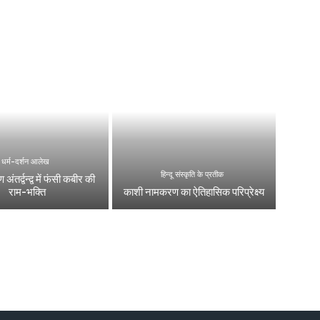
धर्म-दर्शन आलेख
हिन्दू संस्कृति के प्रतीक
 अंतर्द्वन्द्व में फंसी कबीर की
राम-भक्ति
काशी नामकरण का ऐतिहासिक परिप्रेक्ष्य