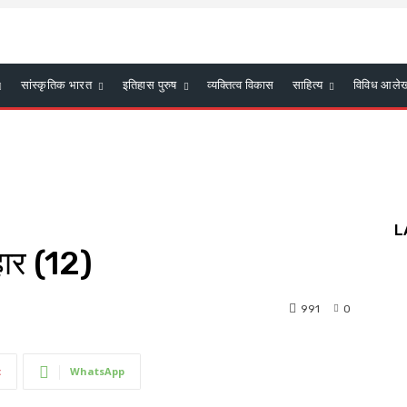
सांस्कृतिक भारत
इतिहास पुरुष
व्यक्तित्व विकास
साहित्य
विविध आले
L
िहार (12)
991
0
t
WhatsApp