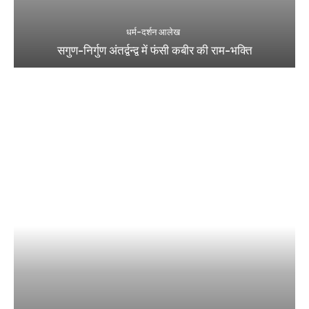
धर्म-दर्शन आलेख
सगुण-निर्गुण अंतर्द्वन्द्व में फंसी कबीर की राम-भक्ति