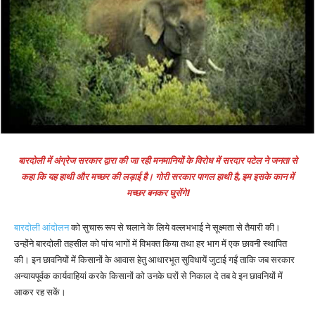
बारदोली में अंग्रेज सरकार द्वारा की जा रही मनमानियों के विरोध में सरदार पटेल ने जनता से
कहा कि यह हाथी और मच्छर की लड़ाई है। गोरी सरकार पागल हाथी है, इम इसके कान में
मच्छर बनकर घुसेंगे!
बारदोली आंदोलन
को सुचारू रूप से चलाने के लिये वल्लभभाई ने सूक्ष्मता से तैयारी की।
उन्होंने बारदोली तहसील को पांच भागों में विभक्त किया तथा हर भाग में एक छावनी स्थापित
की। इन छावनियों में किसानों के आवास हेतु आधारभूत सुविधायें जुटाई गईं ताकि जब सरकार
अन्यायपूर्वक कार्यवाहियां करके किसानों को उनके घरों से निकाल दे तब वे इन छावनियों में
आकर रह सकें।