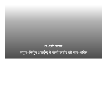
धर्म-दर्शन आलेख
सगुण-निर्गुण अंतर्द्वन्द्व में फंसी कबीर की राम-भक्ति