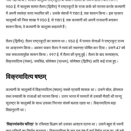
950 ई. में चालुक्य सामंत तैलप (द्वितीय) ने राष्ट्रकूटों के राजा कर्क को परास्त करके कल्याणी
में अपनी स्वतंत्र सत्ता स्थापित की। उसके वंशजों ने 1181 ई. तक शासन किया। इस प्रकार
चालुक्यों की जिस शाखा ने 950 ई. से 1181 ई. तक कल्याणी को अपनी राजधानी बनाकर
शासन किया, वे कल्याणी के चालुक्य कहलाते हैं।
तैलप (द्वितीय): तैलप राष्ट्रकूटों का सामन्त था। 950 ई. में परमार सेनाओं ने राष्ट्रकूट राज्य
पर आक्रमण किया। अवसर पाकर तैलप ने स्वयं को स्वतन्त्र घोषित कर दिया। उसने 47 वर्ष
तक सफलतापूर्वक शासन किया। 997 ई. में तैलप की मृत्यु हुई। तैलप के बाद सत्याश्रय,
विक्रमादित्य (पंचम), जयसिंह, सोमेश्वर (प्रथम), सोमेश्वर (द्वितीय) आदि कई राजा हुए।
विक्रमादित्य षष्ठम्
कल्याणी के चालुक्यों में विक्रमादित्य (षष्ठम्) सबसे प्रतापी शासक था। उसने चोल, होयसल
तथा वनवासी के राजाओं को परास्त किया। उत्तर भारत में परमारों से उसकी मैत्री थी परन्तु
सुराष्ट्र के चालुक्यों के साथ उसका निरन्तर संघर्ष चलता रहता था। विक्रमादित्य बड़ा
विद्यानुरागी था।
‘
विक्रमांकदेव चरित्र
’ के रचियता विल्हण को उसका आश्रय प्राप्त था। उसने बहुत से भवनों
तथा मन्दिरों का निर्माण करवाया। विक्रमादित्य के बाद इस वंश में कई निर्बल राजा हुए, जो इसे