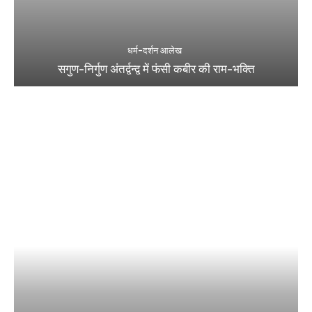
धर्म-दर्शन आलेख
सगुण-निर्गुण अंतर्द्वन्द्व में फंसी कबीर की राम-भक्ति