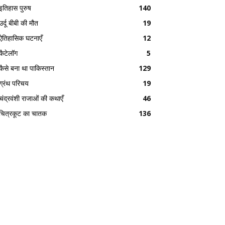
इतिहास पुरुष
140
उर्दू बीबी की मौत
19
ऐतिहासिक घटनाएँ
12
कैटेलॉग
5
कैसे बना था पाकिस्तान
129
ग्रंथ परिचय
19
चंद्रवंशी राजाओं की कथाएँ
46
चित्रकूट का चातक
136