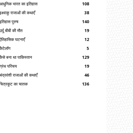
आधुनिक भारत का इतिहास
108
इक्ष्वाकु राजाओं की कथाएँ
38
इतिहास पुरुष
140
उर्दू बीबी की मौत
19
ऐतिहासिक घटनाएँ
12
कैटेलॉग
5
कैसे बना था पाकिस्तान
129
ग्रंथ परिचय
19
चंद्रवंशी राजाओं की कथाएँ
46
चित्रकूट का चातक
136