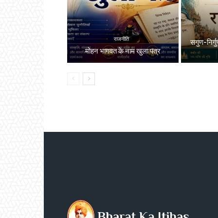
राजनीति
सगुण-निर्गुण
मोहन भागवत के नाम खुला पत्र