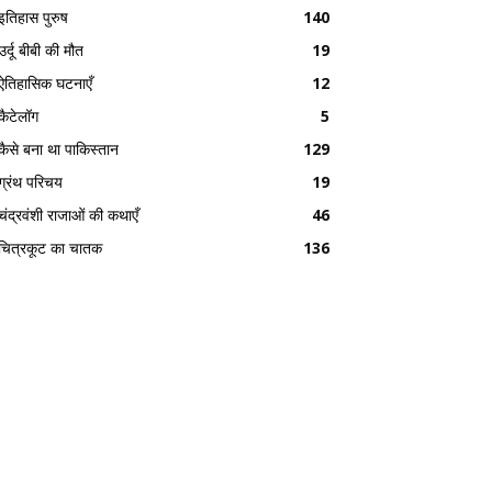
इतिहास पुरुष
140
उर्दू बीबी की मौत
19
ऐतिहासिक घटनाएँ
12
कैटेलॉग
5
कैसे बना था पाकिस्तान
129
ग्रंथ परिचय
19
चंद्रवंशी राजाओं की कथाएँ
46
चित्रकूट का चातक
136