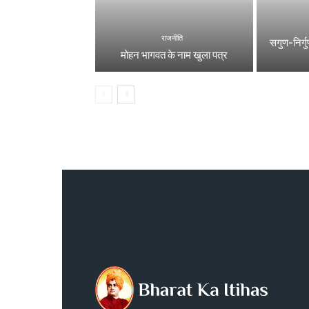
राजनीति
सगुण-निर्गुण
मोहन भागवत के नाम खुला पत्र