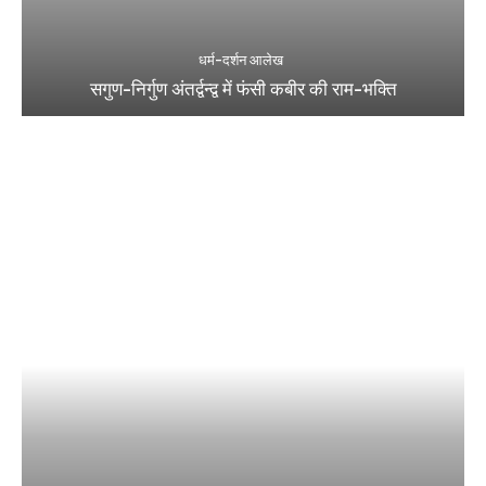
धर्म-दर्शन आलेख
सगुण-निर्गुण अंतर्द्वन्द्व में फंसी कबीर की राम-भक्ति