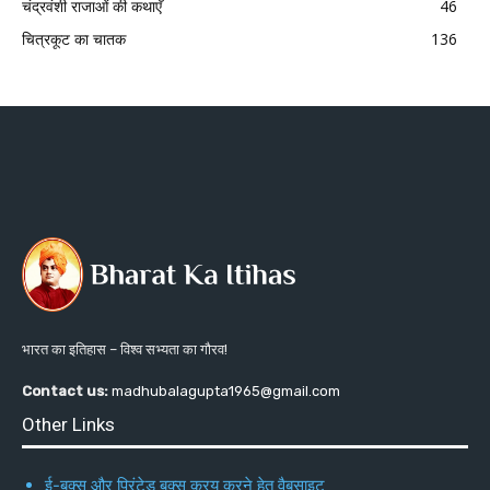
चंद्रवंशी राजाओं की कथाएँ
46
चित्रकूट का चातक
136
भारत का इतिहास – विश्व सभ्यता का गौरव!
Contact us:
madhubalagupta1965@gmail.com
Other Links
ई-बुक्स और प्रिंटेड बुक्स क्रय करने हेतु वैबसाइट