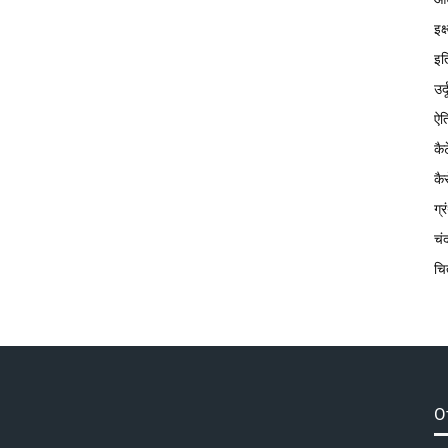
इक
इत
उर्
ऐत
कै
कै
ग्
चं
चि
O