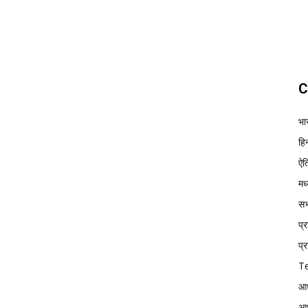
C
भा
हिन
ऐत
मध
सभ्
प्
प्र
Te
आध
आध