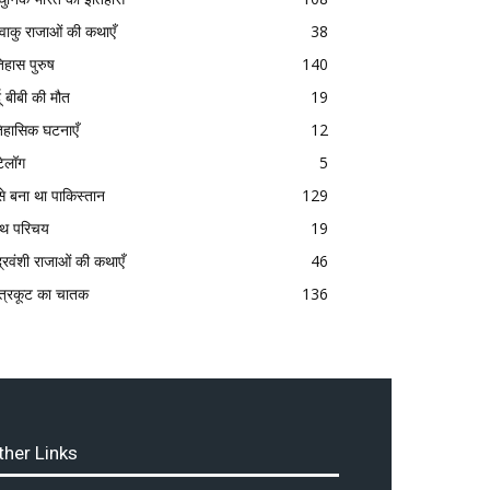
्ष्वाकु राजाओं की कथाएँ
38
िहास पुरुष
140
दू बीबी की मौत
19
िहासिक घटनाएँ
12
टेलॉग
5
से बना था पाकिस्तान
129
रंथ परिचय
19
द्रवंशी राजाओं की कथाएँ
46
त्रकूट का चातक
136
ther Links