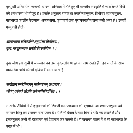
मृत्यु की अनिवार्यता सम्बन्धी धारणा अस्तित्व में होते हुए भी भारतीय संस्कृति में सप्तचिरंजीवियों
की अवधारणा भी मौजूद है। इसके अनुसार रामकथा कालीन हनुमान, विभीषण एवं परशुराम,
महाभारत कालीन वेदव्यास, अश्वत्थामा, कृपाचार्य तथा पुराणकालीन राजा बली अमर हैं। इनकी
मृत्यु नहीं होती-
अश्वत्थामा बलिर्व्यासो हनुमांश्च बिभीषणः।
कृपः परशुरामश्च सप्तैते चिरजीविनः।।
कुछ लोग इस सूची में जाम्बवान का तथा कुछ लोग आल्हा का नाम रखते हैं। इन सातों के साथ
मार्कण्डेय ऋषि को भी दीर्घजीवी माना जाता है-
सप्तैतान् स्मरेन्नित्यम् मार्कण्डेयम् तथाष्टम्।
जीवेद् वर्षशतं सोऽपि सर्वव्याधिविवर्जितः।।
सप्तचिरंजीवियों में से हनुमानजी को शिवजी का, जाम्बवान को ब्रह्माजी का तथा परशुराम को
भगवान विष्णु का अवतार माना जाता है। ये तीनों देवता हैं तथा बिना देह के रह सकते हैं और
इच्छानुसार कभी भी देहधारण एवं देहत्याग कर सकते हैं। ये रामायण काल में थे तो महाभारत के
काल में भी।