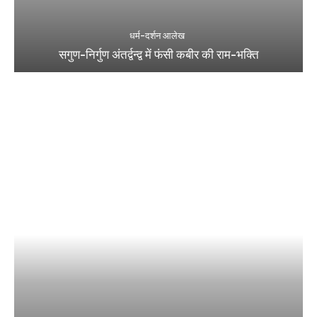
धर्म-दर्शन आलेख
सगुण-निर्गुण अंतर्द्वन्द्व में फंसी कबीर की राम-भक्ति