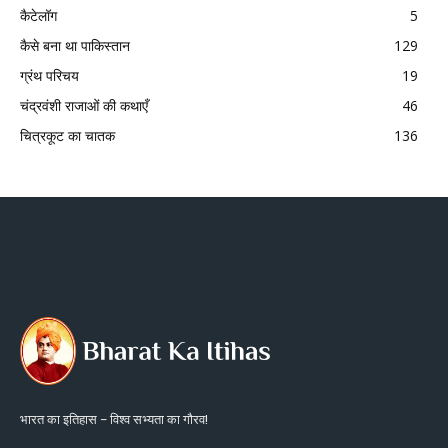
कैटेलॉग
5
कैसे बना था पाकिस्तान
129
ग्रंथ परिचय
19
चंद्रवंशी राजाओं की कथाएँ
46
चित्रकूट का चातक
136
भारत का इतिहास – विश्व सभ्यता का गौरव!