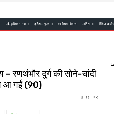
सांस्कृतिक भारत
इतिहास पुरुष
व्यक्तित्व विकास
साहित्य
विविध आले
L
 रणथंभौर दुर्ग की सोने-चांदी
स आ गईं (90)
195
0