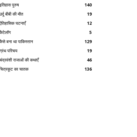
इतिहास पुरुष
140
उर्दू बीबी की मौत
19
ऐतिहासिक घटनाएँ
12
कैटेलॉग
5
कैसे बना था पाकिस्तान
129
ग्रंथ परिचय
19
चंद्रवंशी राजाओं की कथाएँ
46
चित्रकूट का चातक
136