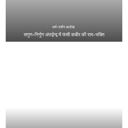
धर्म-दर्शन आलेख
सगुण-निर्गुण अंतर्द्वन्द्व में फंसी कबीर की राम-भक्ति