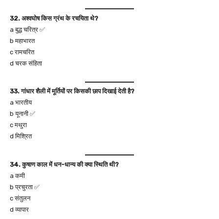
32. अश्वघोष किस ग्रंथ के रचयिता थे?
a बुद्ध चरित्र ✅
b महाभारत
c रामचरित
d चरक संहिता
33. गांधार शैली में मूर्तियों पर किसकी छाप दिखाई देती है?
a भारतीय
b यूनानी ✅
c मथुरा
d मिश्रित
34. कुषाण काल में धन-धान्य की क्या स्थिति थी?
a कमी
b प्रचुरता ✅
c संतुलन
d व्यापार