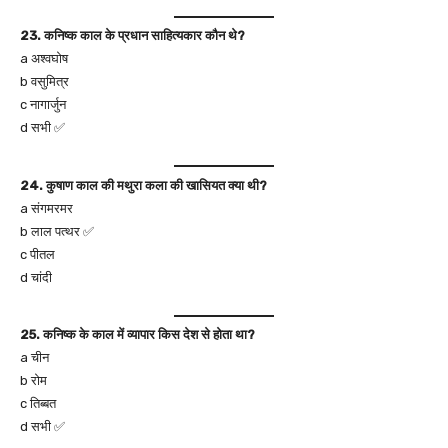
23. कनिष्क काल के प्रधान साहित्यकार कौन थे?
a अश्वघोष
b वसुमित्र
c नागार्जुन
d सभी ✅
24. कुषाण काल की मथुरा कला की खासियत क्या थी?
a संगमरमर
b लाल पत्थर ✅
c पीतल
d चांदी
25. कनिष्क के काल में व्यापार किस देश से होता था?
a चीन
b रोम
c तिब्बत
d सभी ✅