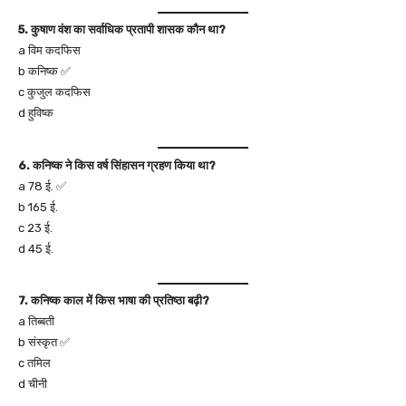
5. कुषाण वंश का सर्वाधिक प्रतापी शासक कौन था?
a विम कदफिस
b कनिष्क ✅
c कुजुल कदफिस
d हुविष्क
6. कनिष्क ने किस वर्ष सिंहासन ग्रहण किया था?
a 78 ई. ✅
b 165 ई.
c 23 ई.
d 45 ई.
7. कनिष्क काल में किस भाषा की प्रतिष्ठा बढ़ी?
a तिब्बती
b संस्कृत ✅
c तमिल
d चीनी