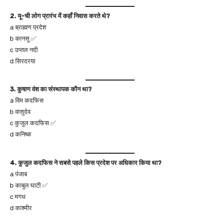
2. यू-ची लोग प्रारंभ में कहाँ निवास करते थे?
a ब्राह्मण प्रदेश
b कानसू ✅
c उप्तल नदी
d सिरदरया
3. कुषाण वंश का संस्थापक कौन था?
a विम कदफिस
b वासुदेव
c कुजुल कदफिस ✅
d कनिष्क
4. कुजुल कदफिस ने सबसे पहले किस प्रदेश पर अधिकार किया था?
a पंजाब
b काबुल घाटी ✅
c मगध
d काश्मीर