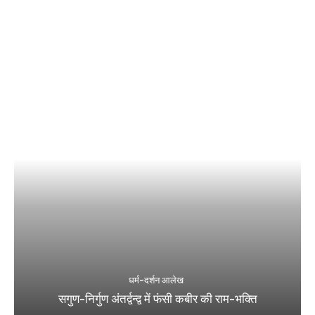
धर्म-दर्शन आलेख
सगुण-निर्गुण अंतर्द्वन्द्व में फंसी कबीर की राम-भक्ति