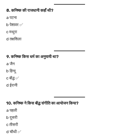
8. कनिष्क की राजधानी कहाँ थी?
a पटना
b पेशावर ✅
c मथुरा
d तक्षशिला
9. कनिष्क किस धर्म का अनुयायी था?
a जैन
b हिन्दू
c बौद्ध ✅
d ईरानी
10. कनिष्क ने किस बौद्ध संगीति का आयोजन किया?
a पहली
b दूसरी
c तीसरी
d चौथी ✅