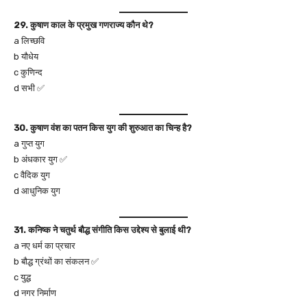
29. कुषाण काल के प्रमुख गणराज्य कौन थे?
a लिच्छवि
b यौधेय
c कुणिन्द
d सभी ✅
30. कुषाण वंश का पतन किस युग की शुरुआत का चिन्ह है?
a गुप्त युग
b अंधकार युग ✅
c वैदिक युग
d आधुनिक युग
31. कनिष्क ने चतुर्थ बौद्ध संगीति किस उद्देश्य से बुलाई थी?
a नए धर्म का प्रचार
b बौद्ध ग्रंथों का संकलन ✅
c युद्ध
d नगर निर्माण