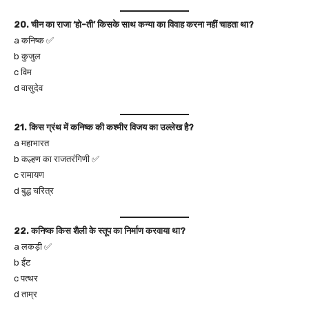
20. चीन का राजा ‘हो-ती’ किसके साथ कन्या का विवाह करना नहीं चाहता था?
a कनिष्क ✅
b कुजुल
c विम
d वासुदेव
21. किस ग्रंथ में कनिष्क की कश्मीर विजय का उल्लेख है?
a महाभारत
b कल्हण का राजतरंगिणी ✅
c रामायण
d बुद्ध चरित्र
22. कनिष्क किस शैली के स्तूप का निर्माण करवाया था?
a लकड़ी ✅
b ईंट
c पत्थर
d ताम्र