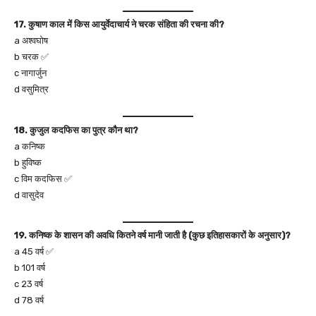
17. कुषाण काल में किस आयुर्वेदाचार्य ने चरक संहिता की रचना की?
a अश्वघोष
b चरक ✅
c नागार्जुन
d वसुमित्र
18. कुजुल कदफिस का पुत्र कौन था?
a कनिष्क
b हुविष्क
c विम कदफिस ✅
d वासुदेव
19. कनिष्क के शासन की अवधि कितने वर्ष मानी जाती है (कुछ इतिहासकारों के अनुसार)?
a 45 वर्ष ✅
b 101 वर्ष
c 23 वर्ष
d 78 वर्ष