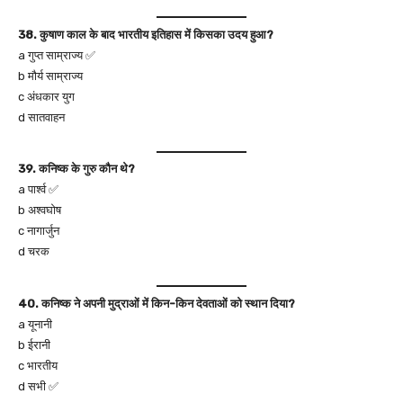
38. कुषाण काल के बाद भारतीय इतिहास में किसका उदय हुआ?
a गुप्त साम्राज्य ✅
b मौर्य साम्राज्य
c अंधकार युग
d सातवाहन
39. कनिष्क के गुरु कौन थे?
a पार्श्व ✅
b अश्वघोष
c नागार्जुन
d चरक
40. कनिष्क ने अपनी मुद्राओं में किन-किन देवताओं को स्थान दिया?
a यूनानी
b ईरानी
c भारतीय
d सभी ✅