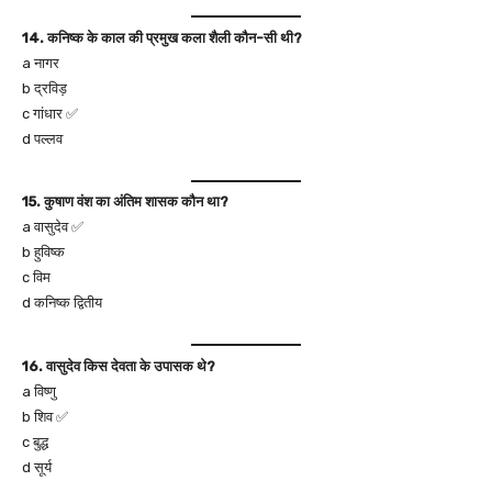
14. कनिष्क के काल की प्रमुख कला शैली कौन-सी थी?
a नागर
b द्रविड़
c गांधार ✅
d पल्लव
15. कुषाण वंश का अंतिम शासक कौन था?
a वासुदेव ✅
b हुविष्क
c विम
d कनिष्क द्वितीय
16. वासुदेव किस देवता के उपासक थे?
a विष्णु
b शिव ✅
c बुद्ध
d सूर्य