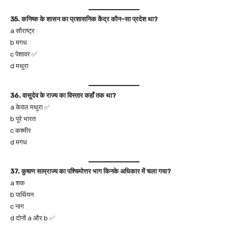
35. कनिष्क के शासन का प्रशासनिक केंद्र कौन-सा प्रदेश था?
a सौराष्ट्र
b मगध
c पेशावर ✅
d मथुरा
36. वासुदेव के राज्य का विस्तार कहाँ तक था?
a केवल मथुरा ✅
b पूरे भारत
c कश्मीर
d मगध
37. कुषाण साम्राज्य का पश्चिमोत्तर भाग किनके अधिकार में चला गया?
a शक
b पार्थियन
c नाग
d दोनों a और b ✅