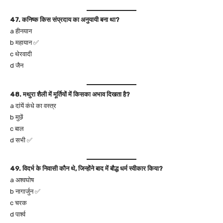
47. कनिष्क किस संप्रदाय का अनुयायी बना था?
a हीनयान
b महायान ✅
c थेरवादी
d जैन
48. मथुरा शैली में मूर्तियों में किसका अभाव दिखता है?
a दांयें कंधे का वस्त्र
b मुछें
c बाल
d सभी ✅
49. विदर्भ के निवासी कौन थे, जिन्होंने बाद में बौद्ध धर्म स्वीकार किया?
a अश्वघोष
b नागार्जुन ✅
c चरक
d पार्श्व