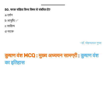
50. चरक संहिता किस विषय से संबंधित है?
a दर्शन
b आयुर्वेद ✅
c साहित्य
d नाटक
-डॉ. मोहनलाल गुप्ता
कुषाण वंश MCQ : मुख्य अध्ययन सामग्री
:
कुषाण वंश
का इतिहास