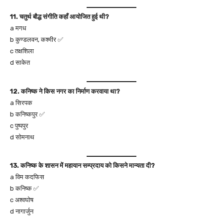
11. चतुर्थ बौद्ध संगीति कहाँ आयोजित हुई थी?
a मगध
b कुण्डलवन, कश्मीर ✅
c तक्षशिला
d साकेत
12. कनिष्क ने किस नगर का निर्माण करवाया था?
a सिरपक
b कनिष्कपुर ✅
c पुष्पपुर
d सोमनाथ
13. कनिष्क के शासन में महायान सम्प्रदाय को किसने मान्यता दी?
a विम कदफिस
b कनिष्क ✅
c अश्वघोष
d नागार्जुन