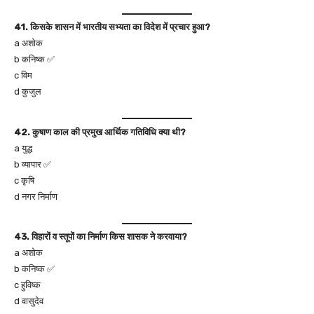
41. किसके शासन में भारतीय सभ्यता का विदेश में प्रचार हुआ?
a अशोक
b कनिष्क ✅
c विम
d कुजुल
42. कुषाण काल की प्रमुख आर्थिक गतिविधि क्या थी?
a युद्ध
b व्यापार ✅
c कृषि
d नगर निर्माण
43. विहारों व स्तूपों का निर्माण किस शासक ने करवाया?
a अशोक
b कनिष्क ✅
c हुविष्क
d वासुदेव