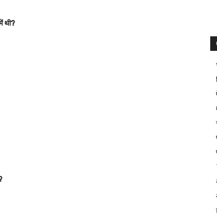
ें थी?
?