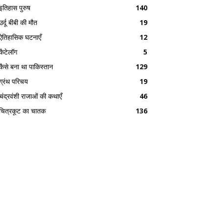
इतिहास पुरुष
140
उर्दू बीबी की मौत
19
ऐतिहासिक घटनाएँ
12
कैटेलॉग
5
कैसे बना था पाकिस्तान
129
ग्रंथ परिचय
19
चंद्रवंशी राजाओं की कथाएँ
46
चित्रकूट का चातक
136