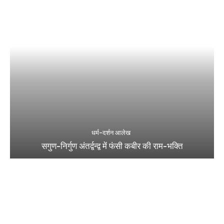
धर्म-दर्शन आलेख
सगुण-निर्गुण अंतर्द्वन्द्व में फंसी कबीर की राम-भक्ति