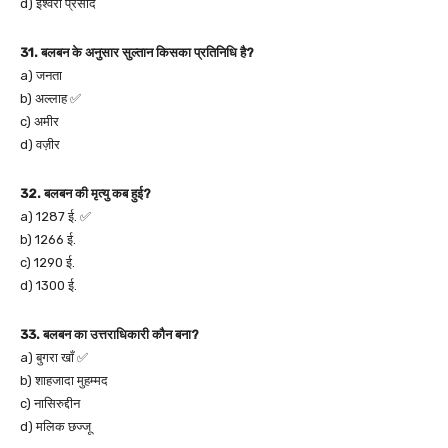
d) ईश्वरी प्रसाद
31. बलबन के अनुसार सुल्तान किसका प्रतिनिधि है?
a) जनता
b) अल्लाह ✅
c) अमीर
d) वज़ीर
32. बलबन की मृत्यु कब हुई?
a) 1287 ई. ✅
b) 1266 ई.
c) 1290 ई.
d) 1300 ई.
33. बलबन का उत्तराधिकारी कौन बना?
a) बुगरा खाँ ✅
b) शाहजादा मुहम्मद
c) नासिरुद्दीन
d) मलिक छज्जू