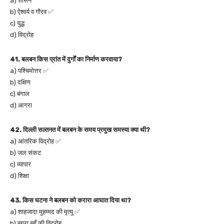
a) शासन
b) ऐश्वर्य व गौरव ✅
c) युद्ध
d) विद्रोह
41. बलबन किस प्रांत में दुर्गों का निर्माण करवाया?
a) पश्चिमोत्तर ✅
b) दक्षिण
c) बंगाल
d) आगरा
42. दिल्ली सल्तनत में बलबन के समय प्रमुख समस्या क्या थी?
a) आंतरिक विद्रोह ✅
b) जल संकट
c) व्यापार
d) शिक्षा
43. किस घटना ने बलबन को करारा आघात दिया था?
a) शाहजादा मुहम्मद की मृत्यु ✅
b) बुगरा खाँ की विद्रोह