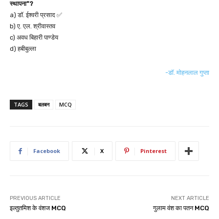
स्थापना”?
a) डॉ. ईश्वरी प्रसाद ✅
b) ए. एल. श्रीवास्तव
c) अवध बिहारी पाण्डेय
d) हबीबुल्ला
-डॉ. मोहनलाल गुप्ता
TAGS
बलबन
MCQ
Facebook
X
Pinterest
PREVIOUS ARTICLE
NEXT ARTICLE
इल्तुतमिश के वंशज MCQ
गुलाम वंश का पतन MCQ