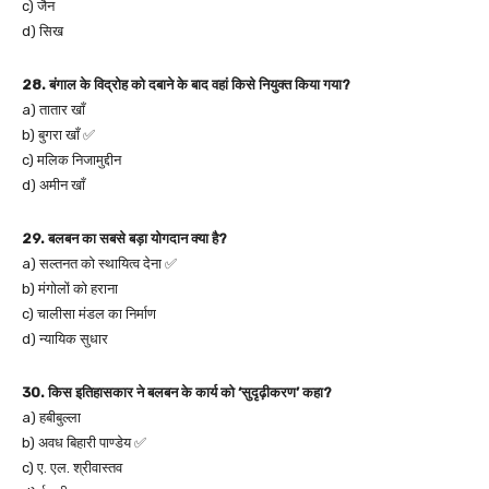
c) जैन
d) सिख
28. बंगाल के विद्रोह को दबाने के बाद वहां किसे नियुक्त किया गया?
a) तातार खाँ
b) बुगरा खाँ ✅
c) मलिक निजामुद्दीन
d) अमीन खाँ
29. बलबन का सबसे बड़ा योगदान क्या है?
a) सल्तनत को स्थायित्व देना ✅
b) मंगोलों को हराना
c) चालीसा मंडल का निर्माण
d) न्यायिक सुधार
30. किस इतिहासकार ने बलबन के कार्य को ‘सुदृढ़ीकरण’ कहा?
a) हबीबुल्ला
b) अवध बिहारी पाण्डेय ✅
c) ए. एल. श्रीवास्तव