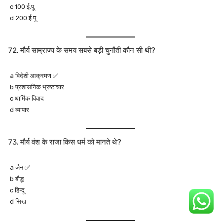
c 100 ई.पू.
d 200 ई.पू.
मौर्य साम्राज्य के समय सबसे बड़ी चुनौती कौन सी थी?
a विदेशी आक्रमण ✅
b प्रशासनिक भ्रष्टाचार
c धार्मिक विवाद
d व्यापार
मौर्य वंश के राजा किस धर्म को मानते थे?
a जैन ✅
b बौद्ध
c हिन्दू
d सिख