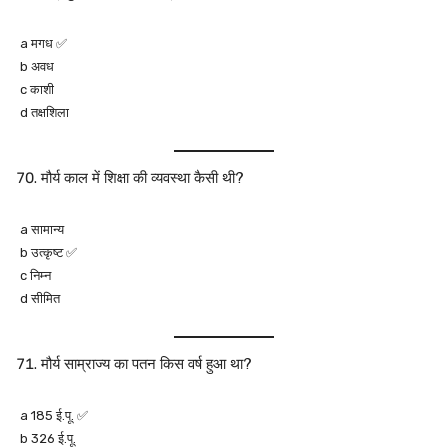
a मगध ✅
b अवध
c काशी
d तक्षशिला
मौर्य काल में शिक्षा की व्यवस्था कैसी थी?
a सामान्य
b उत्कृष्ट ✅
c निम्न
d सीमित
मौर्य साम्राज्य का पतन किस वर्ष हुआ था?
a 185 ई.पू. ✅
b 326 ई.पू.