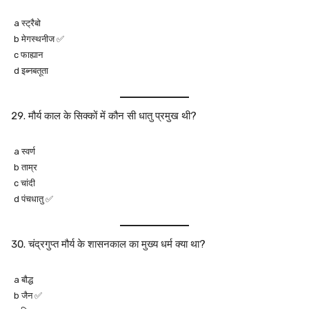
a स्ट्रैबो
b मेगस्थनीज ✅
c फाह्यान
d इब्नबतूता
मौर्य काल के सिक्कों में कौन सी धातु प्रमुख थी?
a स्वर्ण
b ताम्र
c चांदी
d पंचधातु ✅
चंद्रगुप्त मौर्य के शासनकाल का मुख्य धर्म क्या था?
a बौद्ध
b जैन ✅