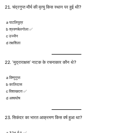
चंद्रगुप्त मौर्य की मृत्यु किस स्थान पर हुई थी?
a पाटलिपुत्र
b श्रवणबेलगोला ✅
c उज्जैन
d तक्षशिला
‘मुद्राराक्षस’ नाटक के रचनाकार कौन थे?
a विष्णुगुप्त
b कालिदास
c विशाखदत्त ✅
d अश्वघोष
सिकंदर का भारत आक्रमण किस वर्ष हुआ था?
a 326 ई.पू. ✅