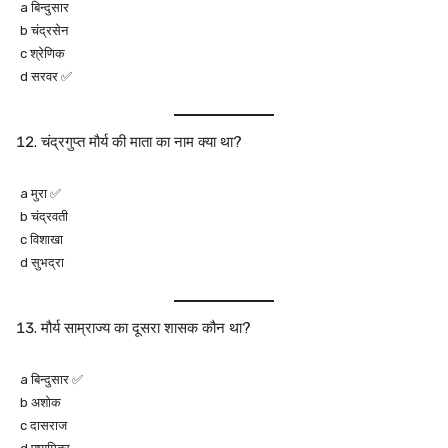
a बिन्दुसार
b चंद्रसेन
c श्रेणिक
d सरवर ✅
चंद्रगुप्त मौर्य की माता का नाम क्या था?
a मुरा ✅
b चंद्रवती
c विशाखा
d सुभद्रा
मौर्य साम्राज्य का दूसरा शासक कौन था?
a बिन्दुसार ✅
b अशोक
c दासराज