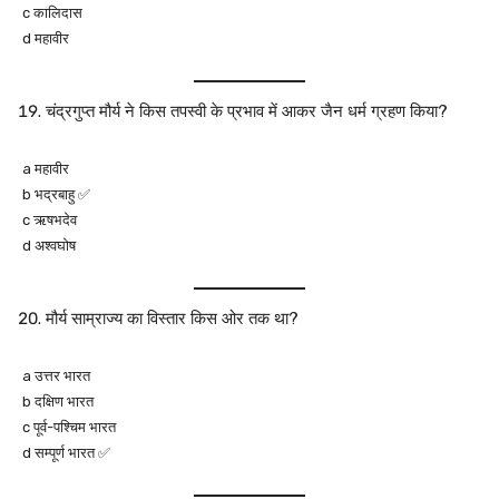
c कालिदास
d महावीर
चंद्रगुप्त मौर्य ने किस तपस्वी के प्रभाव में आकर जैन धर्म ग्रहण किया?
a महावीर
b भद्रबाहु ✅
c ऋषभदेव
d अश्वघोष
मौर्य साम्राज्य का विस्तार किस ओर तक था?
a उत्तर भारत
b दक्षिण भारत
c पूर्व-पश्चिम भारत
d सम्पूर्ण भारत ✅