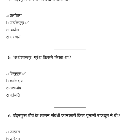
a तक्षशिला
b पाटलिपुत्र ✅
c उज्जैन
d वाराणसी
‘अर्थशास्त्र’ ग्रंथ किसने लिखा था?
a विष्णुगुप्त ✅
b कालिदास
c अश्वघोष
d पतंजलि
चंद्रगुप्त मौर्य के शासन संबंधी जानकारी किस यूनानी राजदूत ने दी?
a फाह्यान
b जस्टिन