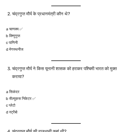
चंद्रगुप्त मौर्य के प्रधानमंत्री कौन थे?
a चाणक्य ✅
b विष्णुगुप्त
c पाणिनी
d मेगस्थनीज
चंद्रगुप्त मौर्य ने किस यूनानी शासक को हराकर पश्चिमी भारत को मुक्त
कराया?
a सिकंदर
b सैल्यूकस निकेटर ✅
c प्लेटो
d स्ट्रैबो
चंद्रगुप्त मौर्य की राजधानी कहां थी?