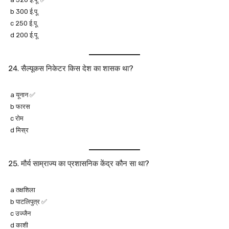
b 300 ई.पू.
c 250 ई.पू.
d 200 ई.पू.
सैल्यूकस निकेटर किस देश का शासक था?
a यूनान ✅
b फारस
c रोम
d मिस्र
मौर्य साम्राज्य का प्रशासनिक केंद्र कौन सा था?
a तक्षशिला
b पाटलिपुत्र ✅
c उज्जैन
d काशी