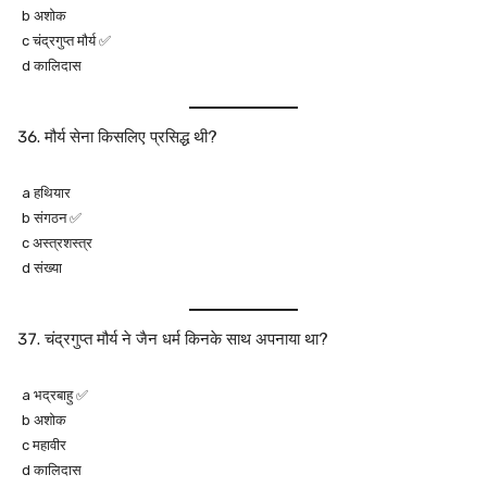
b अशोक
c चंद्रगुप्त मौर्य ✅
d कालिदास
मौर्य सेना किसलिए प्रसिद्ध थी?
a हथियार
b संगठन ✅
c अस्त्रशस्त्र
d संख्या
चंद्रगुप्त मौर्य ने जैन धर्म किनके साथ अपनाया था?
a भद्रबाहु ✅
b अशोक
c महावीर
d कालिदास