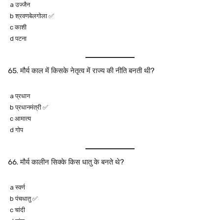
a उज्जैन
b श्रवणबेलगोला ✅
c काशी
d पटना
मौर्य काल में किसके नेतृत्व में राज्य की नीति बनती थी?
a प्रधान
b प्रधानमंत्री ✅
c आमात्य
d गोप
मौर्य कालीन सिक्के किस धातु के बनते थे?
a स्वर्ण
b पंचधातु ✅
c चांदी