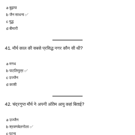
a बुढ़ापा
b जैन साधना ✅
c युद्ध
d बीमारी
मौर्य काल की सबसे प्रसिद्ध नगर कौन सी थी?
a मगध
b पाटलिपुत्र ✅
c उज्जैन
d काशी
चंद्रगुप्त मौर्य ने अपनी अंतिम आयु कहां बिताई?
a उज्जैन
b श्रवणबेलगोला ✅
c पटना