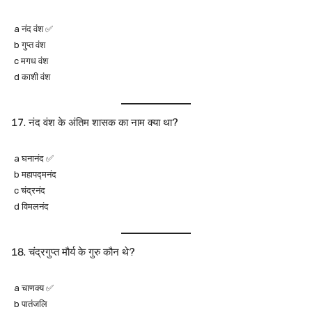
a नंद वंश ✅
b गुप्त वंश
c मगध वंश
d काशी वंश
नंद वंश के अंतिम शासक का नाम क्या था?
a घनानंद ✅
b महापद्मनंद
c चंद्रनंद
d विमलनंद
चंद्रगुप्त मौर्य के गुरु कौन थे?
a चाणक्य ✅
b पातंजलि