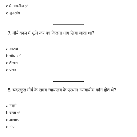
c मेगस्थनीज ✅
d ह्वेनसांग
मौर्य काल में भूमि कर का कितना भाग लिया जाता था?
a आठवां
b चौथा ✅
c तीसरा
d पांचवां
चंद्रगुप्त मौर्य के समय न्यायालय के प्रधान न्यायाधीश कौन होते थे?
a मंत्री
b राजा ✅
c आमात्य
d गोप