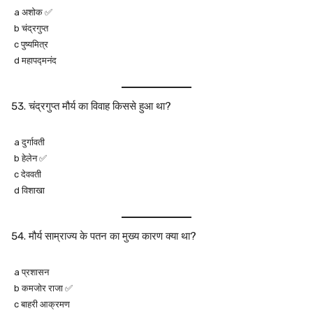
a अशोक ✅
b चंद्रगुप्त
c पुष्यमित्र
d महापद्मनंद
चंद्रगुप्त मौर्य का विवाह किससे हुआ था?
a दुर्गावती
b हेलेन ✅
c देववती
d विशाखा
मौर्य साम्राज्य के पतन का मुख्य कारण क्या था?
a प्रशासन
b कमजोर राजा ✅
c बाहरी आक्रमण