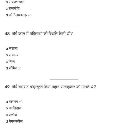
b राज्यशास्त्र
c राजनीति
d कौटिल्यशास्त्र ✅
मौर्य काल में महिलाओं की स्थिति कैसी थी?
a सशक्त
b सामान्य
c निम्न
d सीमित ✅
मौर्य सम्राट चंद्रगुप्त किस महान सलाहकार को मानते थे?
a चाणक्य ✅
b कालिदास
c अशोक
d मेगस्थनीज