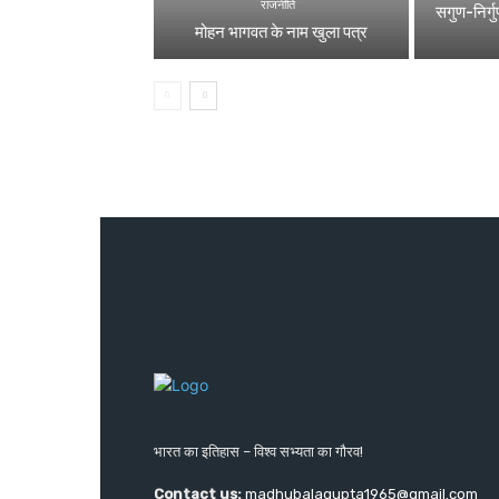
राजनीति
सगुण-निर्गुण
मोहन भागवत के नाम खुला पत्र
भारत का इतिहास – विश्व सभ्यता का गौरव!
Contact us:
madhubalagupta1965@gmail.com