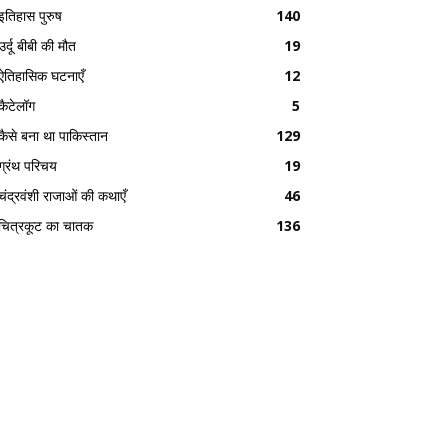
इतिहास पुरुष
140
उर्दू बीबी की मौत
19
ऐतिहासिक घटनाएँ
12
कैटेलॉग
5
कैसे बना था पाकिस्तान
129
ग्रंथ परिचय
19
चंद्रवंशी राजाओं की कथाएँ
46
चित्रकूट का चातक
136