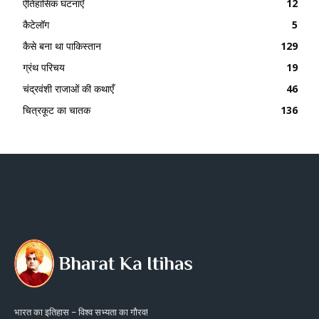
ऐतिहासिक घटनाएँ
12
कैटेलॉग
5
कैसे बना था पाकिस्तान
129
ग्रंथ परिचय
19
चंद्रवंशी राजाओं की कथाएँ
46
चित्रकूट का चातक
136
भारत का इतिहास – विश्व सभ्यता का गौरव!