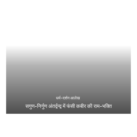
धर्म-दर्शन आलेख
सगुण-निर्गुण अंतर्द्वन्द्व में फंसी कबीर की राम-भक्ति