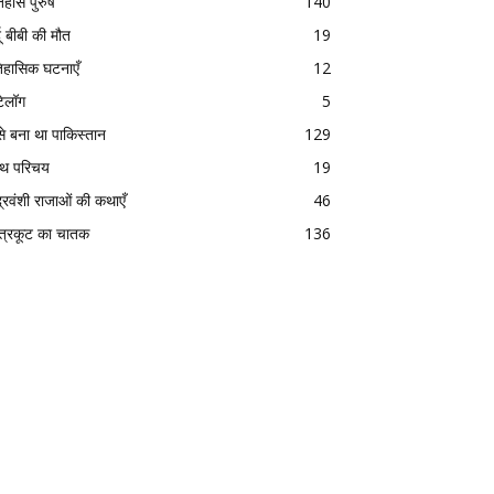
िहास पुरुष
140
दू बीबी की मौत
19
िहासिक घटनाएँ
12
टेलॉग
5
से बना था पाकिस्तान
129
रंथ परिचय
19
द्रवंशी राजाओं की कथाएँ
46
त्रकूट का चातक
136