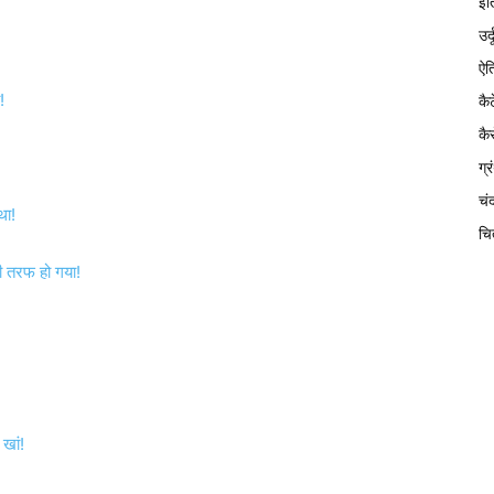
इत
उर्
ऐत
!
कै
कै
ग्
चं
था!
चि
ी तरफ हो गया!
खां!