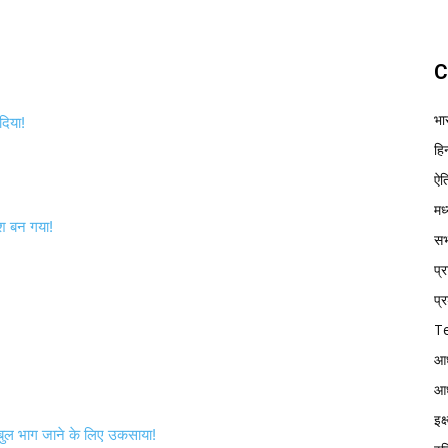
C
भा
दिया!
हिन
ऐत
मध
ेश बन गया!
सभ्
प्
प्र
Te
आध
आध
इक
काबुल भाग जाने के लिए उकसाया!