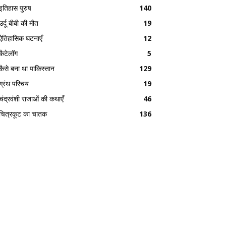
इतिहास पुरुष
140
उर्दू बीबी की मौत
19
ऐतिहासिक घटनाएँ
12
कैटेलॉग
5
कैसे बना था पाकिस्तान
129
ग्रंथ परिचय
19
चंद्रवंशी राजाओं की कथाएँ
46
चित्रकूट का चातक
136