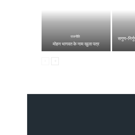
राजनीति
सगुण-निर्गुण
मोहन भागवत के नाम खुला पत्र