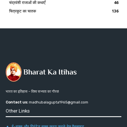
चंद्रवंशी राजाओं की कथाएँ
46
चित्रकूट का चातक
136
भारत का इतिहास – विश्व सभ्यता का गौरव!
Contact us:
madhubalagupta1965@gmail.com
Other Links
ई-बुक्स और प्रिंटेड बुक्स क्रय करने हेतु वैबसाइट