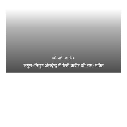
धर्म-दर्शन आलेख
सगुण-निर्गुण अंतर्द्वन्द्व में फंसी कबीर की राम-भक्ति