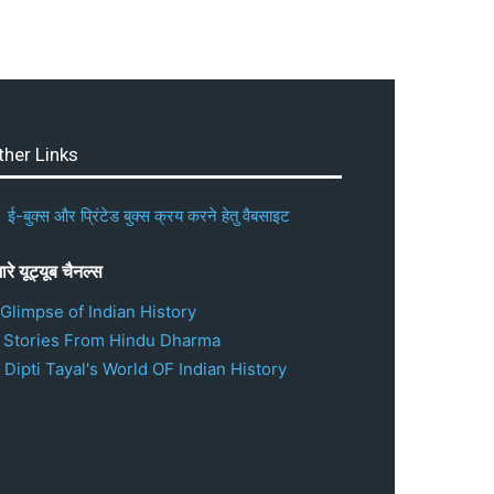
ther Links
ई-बुक्स और प्रिंटेड बुक्स क्रय करने हेतु वैबसाइट
ारे यूट्यूब चैनल्स
 Glimpse of Indian History
. Stories From Hindu Dharma
 Dipti Tayal's World OF Indian History