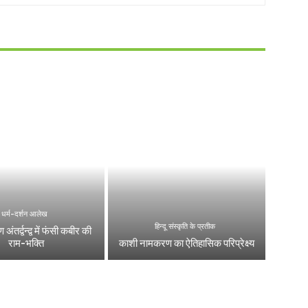
धर्म-दर्शन आलेख
हिन्दू संस्कृति के प्रतीक
 अंतर्द्वन्द्व में फंसी कबीर की
राम-भक्ति
काशी नामकरण का ऐतिहासिक परिप्रेक्ष्य