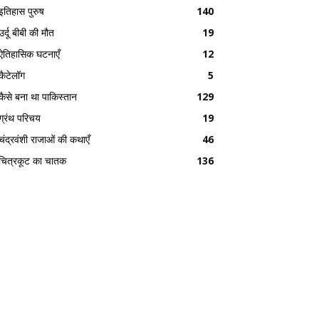
इतिहास पुरुष
140
उर्दू बीबी की मौत
19
ऐतिहासिक घटनाएँ
12
कैटेलॉग
5
कैसे बना था पाकिस्तान
129
ग्रंथ परिचय
19
चंद्रवंशी राजाओं की कथाएँ
46
चित्रकूट का चातक
136