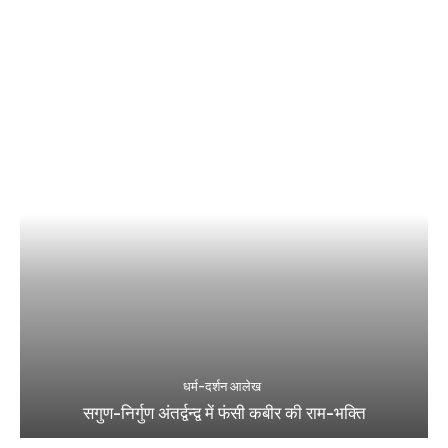
धर्म-दर्शन आलेख
सगुण-निर्गुण अंतर्द्वन्द्व में फंसी कबीर की राम-भक्ति