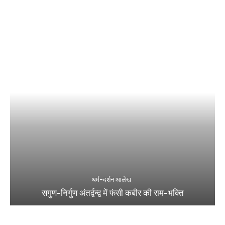
धर्म-दर्शन आलेख
सगुण-निर्गुण अंतर्द्वन्द्व में फंसी कबीर की राम-भक्ति