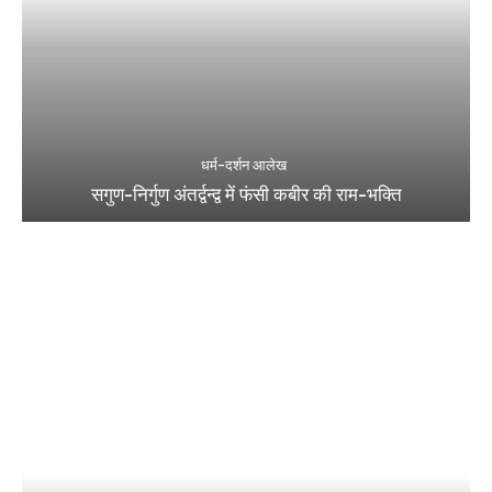
धर्म-दर्शन आलेख
सगुण-निर्गुण अंतर्द्वन्द्व में फंसी कबीर की राम-भक्ति