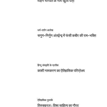
मोहन भागवत के नाम खुला पत्र
धर्म-दर्शन आलेख
सगुण-निर्गुण अंतर्द्वन्द्व में फंसी कबीर की राम-भक्ति
हिन्दू संस्कृति के प्रतीक
काशी नामकरण का ऐतिहासिक परिप्रेक्ष्य
ऐतिहासिक पुस्तकें
तिरुक्कुरल : विश्व साहित्य का गौरव