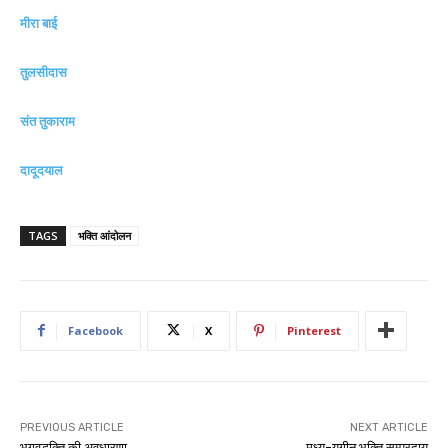
मीरा बाई
तुलसीदास
संत तुकाराम
दादूदयाल
TAGS
भक्ति आंदोलन
Facebook
X
Pinterest
PREVIOUS ARTICLE
NEXT ARTICLE
भगवद्भक्ति की अवधारणा
मध्य-युगीन भक्ति सम्प्रदाय