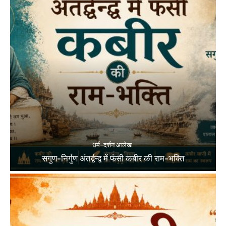
धर्म-दर्शन आलेख
सगुण-निर्गुण अंतर्द्वन्द्व में फंसी कबीर की राम-भक्ति