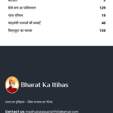
कैटेलॉग
5
कैसे बना था पाकिस्तान
129
ग्रंथ परिचय
19
चंद्रवंशी राजाओं की कथाएँ
46
चित्रकूट का चातक
136
भारत का इतिहास – विश्व सभ्यता का गौरव!
Contact us:
madhubalagupta1965@gmail.com