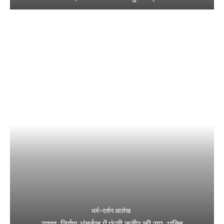
धर्म-दर्शन आलेख
सगुण-निर्गुण अंतर्द्वन्द्व में फंसी कबीर की राम-भक्ति