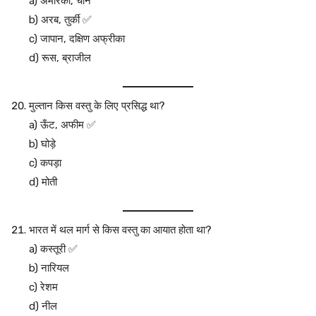
a) अमेरिका, चीन
b) अरब, तुर्की ✅
c) जापान, दक्षिण अफ्रीका
d) रूस, ब्राजील
मुल्तान किस वस्तु के लिए प्रसिद्ध था?
a) ऊँट, अफीम ✅
b) घोड़े
c) कपड़ा
d) मोती
भारत में थल मार्ग से किस वस्तु का आयात होता था?
a) कस्तूरी ✅
b) नारियल
c) रेशम
d) नील