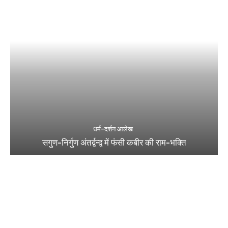
धर्म-दर्शन आलेख
सगुण-निर्गुण अंतर्द्वन्द्व में फंसी कबीर की राम-भक्ति