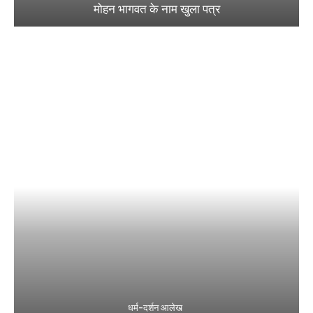
मोहन भागवत के नाम खुला पत्र
धर्म-दर्शन आलेख