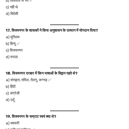
b) विविधता से भरे ✅
c) नहीं थे
d) विदेशी
17. विजयनगर के शासकों ने किस अनुशासन के उत्थान में योगदान दिया?
a) मुस्लिम
b) हिन्दू ✅
c) विजयनगर
d) मराठा
18. विजयनगर दरबार में किन भाषाओं के विद्वान रहते थे?
a) संस्कृत, तमिल, तेलगू, कन्नड़ ✅
b) हिंदी
c) अंग्रेज़ी
d) उर्दू
19. विजयनगर के सम्राट स्वयं क्या थे?
a) व्यापारी