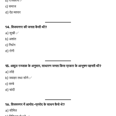
b) राजकीय ✅
c) समाज
d) देह व्यापार
14. विजयनगर की जनता कैसी थी?
a) सुखी ✅
b) अशांत
c) निर्धन
d) रोगी
15. अब्दुल रज्जाक के अनुसार, साधारण जनता किस प्रकार के आभूषण पहनती थी?
a) लोहे
b) जवाहर तथा सोने ✅
c) ताम्बे
d) चांदी
16. विजयनगर में आमोद-प्रमोद के साधन कैसे थे?
a) सीमित