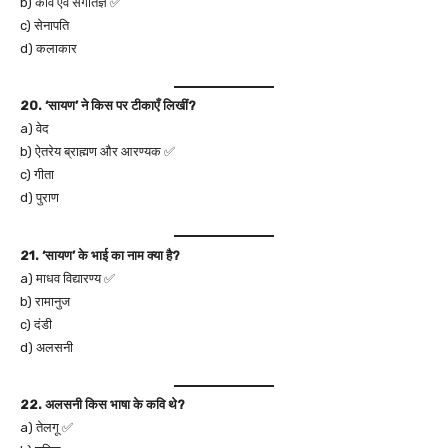
b) कवि एवं संगीतज्ञ ✅
c) सेनापति
d) कलाकार
20. ‘सायण’ ने किस पर टीकाएँ लिखीं?
a) वेद
b) ऐतरेय ब्राह्मण और आरण्यक ✅
c) गीता
d) पुराण
21. ‘सायण’ के भाई का नाम क्या है?
a) माधव विद्यारण्य ✅
b) रामानुज
c) दंडी
d) अलसनी
22. अलसनी किस भाषा के कवि थे?
a) तेलगू ✅