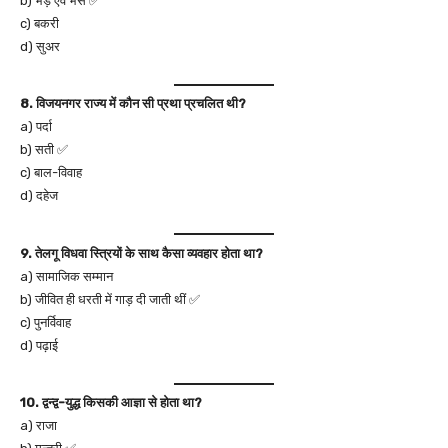
b) भेड़ एवं भैंस ✅
c) बकरी
d) सुअर
8. विजयनगर राज्य में कौन सी प्रथा प्रचलित थी?
a) पर्दा
b) सती ✅
c) बाल-विवाह
d) दहेज
9. तेलगू विधवा स्त्रियों के साथ कैसा व्यवहार होता था?
a) सामाजिक सम्मान
b) जीवित ही धरती में गाड़ दी जाती थीं ✅
c) पुनर्विवाह
d) पढ़ाई
10. द्वन्द्व-युद्ध किसकी आज्ञा से होता था?
a) राजा