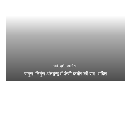
धर्म-दर्शन आलेख
सगुण-निर्गुण अंतर्द्वन्द्व में फंसी कबीर की राम-भक्ति