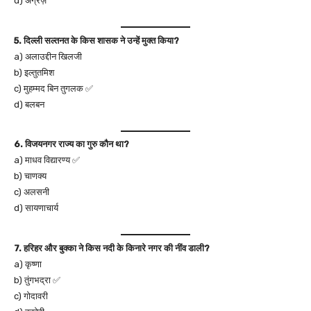
d) अंग्रेज़
5. दिल्ली सल्तनत के किस शासक ने उन्हें मुक्त किया?
a) अलाउद्दीन खिलजी
b) इल्तुतमिश
c) मुहम्मद बिन तुगलक ✅
d) बलबन
6. विजयनगर राज्य का गुरु कौन था?
a) माधव विद्यारण्य ✅
b) चाणक्य
c) अलसनी
d) सायणाचार्य
7. हरिहर और बुक्का ने किस नदी के किनारे नगर की नींव डाली?
a) कृष्णा
b) तुंगभद्रा ✅
c) गोदावरी