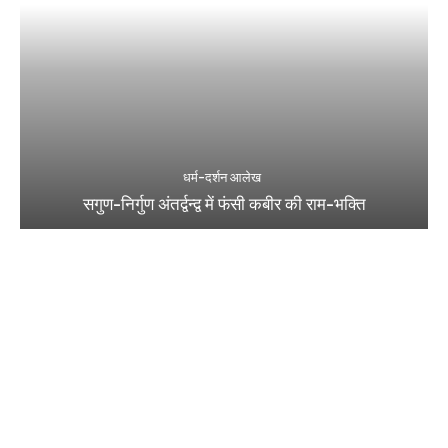
धर्म-दर्शन आलेख
सगुण-निर्गुण अंतर्द्वन्द्व में फंसी कबीर की राम-भक्ति