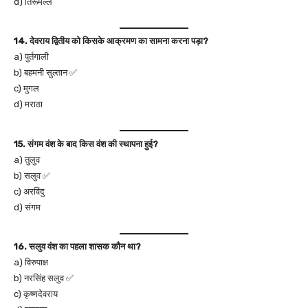
d) तिरूमल्ल
14. देवराय द्वितीय को किसके आक्रमण का सामना करना पड़ा?
a) पुर्तगाली
b) बहमनी सुल्तान ✅
c) मुगल
d) मराठा
15. संगम वंश के बाद किस वंश की स्थापना हुई?
a) तुलुव
b) सलुव ✅
c) अरविंदु
d) संगम
16. सलुव वंश का पहला शासक कौन था?
a) विरुपाक्ष
b) नरसिंह सलुव ✅
c) कृष्णदेवराय