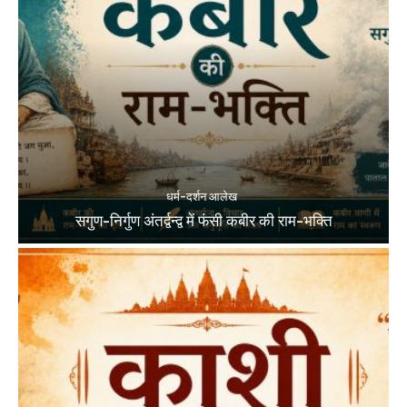
धर्म-दर्शन आलेख
सगुण-निर्गुण अंतर्द्वन्द्व में फंसी कबीर की राम-भक्ति