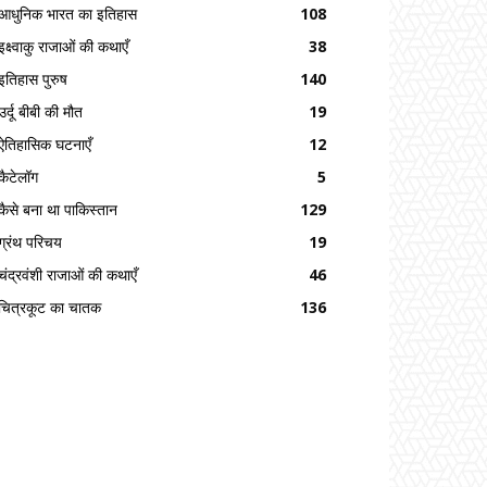
आधुनिक भारत का इतिहास
108
इक्ष्वाकु राजाओं की कथाएँ
38
इतिहास पुरुष
140
उर्दू बीबी की मौत
19
ऐतिहासिक घटनाएँ
12
कैटेलॉग
5
कैसे बना था पाकिस्तान
129
ग्रंथ परिचय
19
चंद्रवंशी राजाओं की कथाएँ
46
चित्रकूट का चातक
136