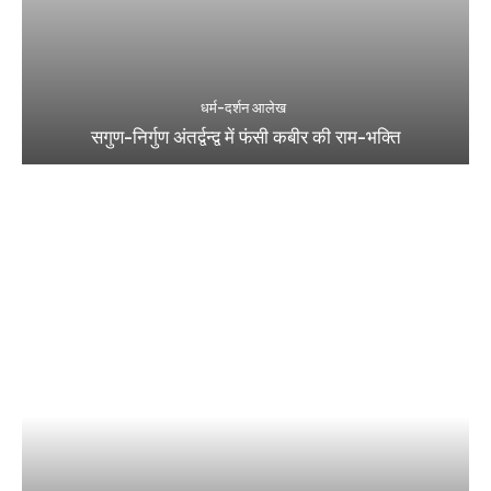
धर्म-दर्शन आलेख
सगुण-निर्गुण अंतर्द्वन्द्व में फंसी कबीर की राम-भक्ति