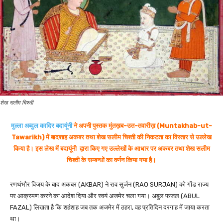
शेख सलीम चिश्ती
मुल्ला अब्दुल कादिर बदायूंनी
ने अपनी पुस्तक मुंतख़ब-उत-तवारीख़ (Muntakhab-ut-
Tawarikh) में बादशाह अकबर तथा शेख सलीम चिश्ती की निकटता का विस्तार से उल्लेख
किया है। इस लेख में बदायूंनी द्वारा किए गए उल्लेखों के आधार पर अकबर तथा शेख सलीम
चिश्ती के सम्बन्धों का वर्णन किया गया है।
रणथंभौर विजय के बाद अकबर (AKBAR) ने राव सुर्जन (RAO SURJAN) को गोंड राज्य
पर आक्रमण करने का आदेश दिया और स्वयं अजमेर चला गया। अबुल फजल (ABUL
FAZAL) लिखता है कि शहंशाह जब तक अजमेर में ठहरा, वह प्रतिदिन दरगाह में जाया करता
था।