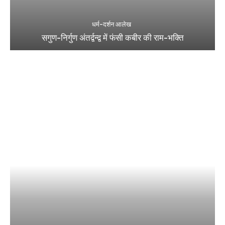
धर्म-दर्शन आलेख
सगुण-निर्गुण अंतर्द्वन्द्व में फंसी कबीर की राम-भक्ति