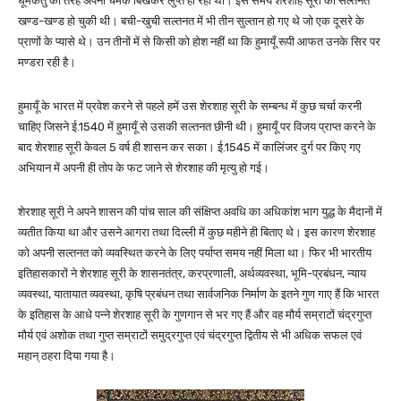
धूमकेतु की तरह अपनी चमक बिखेकर लुप्त हो रहा था। इस समय शेरशाह सूरी की सल्तनत
खण्ड-खण्ड हो चुकी थी। बची-खुची सल्तनत में भी तीन सुल्तान हो गए थे जो एक दूसरे के
प्राणों के प्यासे थे। उन तीनों में से किसी को होश नहीं था कि हुमायूँ रूपी आफत उनके सिर पर
मण्डरा रही है।
हुमायूँ के भारत में प्रवेश करने से पहले हमें उस शेरशाह सूरी के सम्बन्ध में कुछ चर्चा करनी
चाहिए जिसने ई.1540 में हुमायूँ से उसकी सल्तनत छीनी थी। हुमायूँ पर विजय प्राप्त करने के
बाद शेरशाह सूरी केवल 5 वर्ष ही शासन कर सका। ई.1545 में कालिंजर दुर्ग पर किए गए
अभियान में अपनी ही तोप के फट जाने से शेरशाह की मृत्यु हो गई।
शेरशाह सूरी ने अपने शासन की पांच साल की संक्षिप्त अवधि का अधिकांश भाग युद्ध के मैदानों में
व्यतीत किया था और उसने आगरा तथा दिल्ली में कुछ महीने ही बिताए थे। इस कारण शेरशाह
को अपनी सल्तनत को व्यवस्थित करने के लिए पर्याप्त समय नहीं मिला था। फिर भी भारतीय
इतिहासकारों ने शेरशाह सूरी के शासनतंत्र, करप्रणाली, अर्थव्यवस्था, भूमि-प्रबंधन, न्याय
व्यवस्था, यातायात व्यवस्था, कृषि प्रबंधन तथा सार्वजनिक निर्माण के इतने गुण गाए हैं कि भारत
के इतिहास के आधे पन्ने शेरशाह सूरी के गुणगान से भर गए हैं और वह मौर्य सम्राटों चंद्रगुप्त
मौर्य एवं अशोक तथा गुप्त सम्राटों समुद्रगुप्त एवं चंद्रगुप्त द्वितीय से भी अधिक सफल एवं
महान् ठहरा दिया गया है।