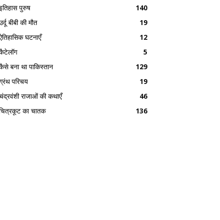
इतिहास पुरुष
140
उर्दू बीबी की मौत
19
ऐतिहासिक घटनाएँ
12
कैटेलॉग
5
कैसे बना था पाकिस्तान
129
ग्रंथ परिचय
19
चंद्रवंशी राजाओं की कथाएँ
46
चित्रकूट का चातक
136